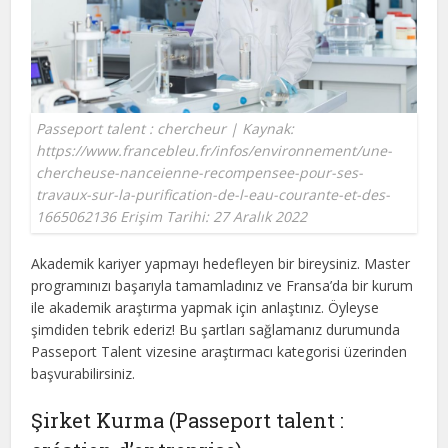
Passeport talent : chercheur | Kaynak:
https://www.francebleu.fr/infos/environnement/une-
chercheuse-nanceienne-recompensee-pour-ses-
travaux-sur-la-purification-de-l-eau-courante-et-des-
1665062136 Erişim Tarihi: 27 Aralık 2022
Akademik kariyer yapmayı hedefleyen bir bireysiniz. Master
programınızı başarıyla tamamladınız ve Fransa’da bir kurum
ile akademik araştırma yapmak için anlaştınız. Öyleyse
şimdiden tebrik ederiz! Bu şartları sağlamanız durumunda
Passeport Talent vizesine araştırmacı kategorisi üzerinden
başvurabilirsiniz.
Şirket Kurma (Passeport talent :