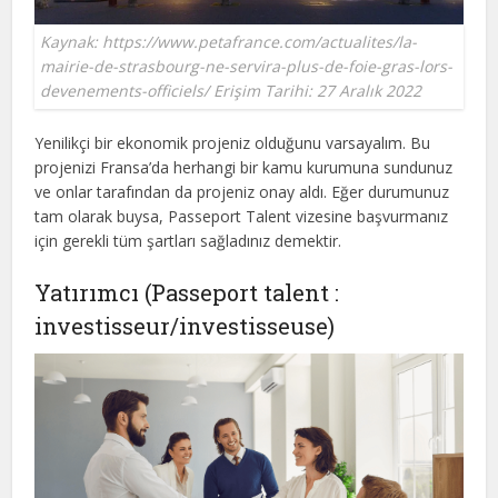
Kaynak: https://www.petafrance.com/actualites/la-
mairie-de-strasbourg-ne-servira-plus-de-foie-gras-lors-
devenements-officiels/ Erişim Tarihi: 27 Aralık 2022
Yenilikçi bir ekonomik projeniz olduğunu varsayalım. Bu
projenizi Fransa’da herhangi bir kamu kurumuna sundunuz
ve onlar tarafından da projeniz onay aldı. Eğer durumunuz
tam olarak buysa, Passeport Talent vizesine başvurmanız
için gerekli tüm şartları sağladınız demektir.
Yatırımcı (Passeport talent :
investisseur/investisseuse)