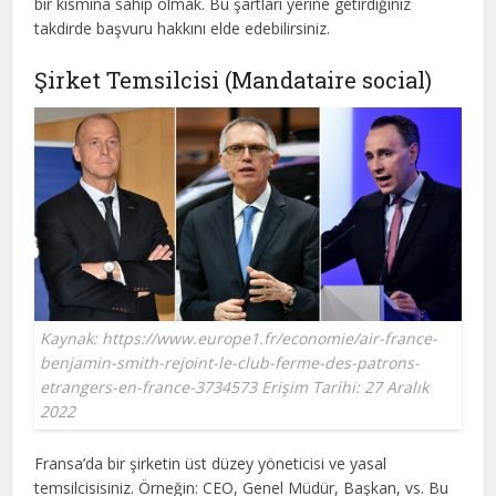
bir kısmına sahip olmak. Bu şartları yerine getirdiğiniz
takdirde başvuru hakkını elde edebilirsiniz.
Şirket Temsilcisi (Mandataire social)
Kaynak: https://www.europe1.fr/economie/air-france-
benjamin-smith-rejoint-le-club-ferme-des-patrons-
etrangers-en-france-3734573 Erişim Tarihi: 27 Aralık
2022
Fransa’da bir şirketin üst düzey yöneticisi ve yasal
temsilcisisiniz. Örneğin: CEO, Genel Müdür, Başkan, vs. Bu