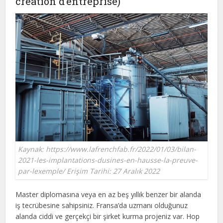
création d’entreprise)
Kaynak: https://www.lafrenchfab.fr/2022/01/03/bilan-
2021-les-implantations-dusines-en-hausse-la-preuve-
par-lexemple/ Erişim Tarihi: 27 Aralık 2022
Master diplomasına veya en az beş yıllık benzer bir alanda
iş tecrübesine sahipsiniz. Fransa’da uzmanı olduğunuz
alanda ciddi ve gerçekçi bir şirket kurma projeniz var. Hop