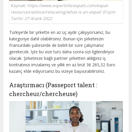
Kaynak: https://www.expertsforexpats.com/expat-
resources/advice/relocating/what-is-an-expat/ Erişim
Tarihi: 27 Aralık 2022
Türkiye’de bir şirkette en az üç aydır çalışıyorsanız, bu
kategoriye dahil olabilirsiniz. Bunun için şirketinizin
Fransa’daki şubesinde de belirli bir süre çalışmanız
gerekecek. İşte bu vize türü daha sonra sizi ilgilendiriyor
olacak. Şirketinize bağlı partner şirketten aldığınız iş
kontratınızı imzalamış ve yıllık en az brüt 36 265,32 Euro
kazanç elde ediyorsanız bu vizeye başvurabilirsiniz.
Araştırmacı (Passeport talent :
chercheur/chercheuse)