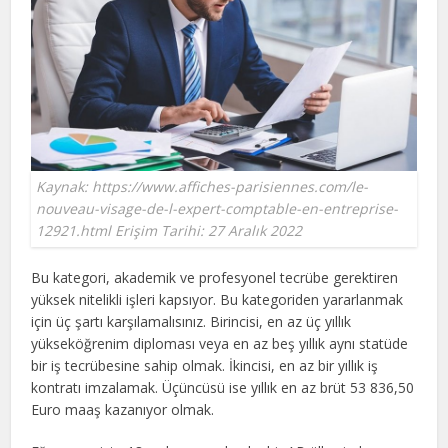
Kaynak: https://www.affiches-parisiennes.com/le-
nouveau-visage-de-l-expert-comptable-en-entreprise-
12921.html Erişim Tarihi: 27 Aralık 2022
Bu kategori, akademik ve profesyonel tecrübe gerektiren
yüksek nitelikli işleri kapsıyor. Bu kategoriden yararlanmak
için üç şartı karşılamalısınız. Birincisi, en az üç yıllık
yükseköğrenim diploması veya en az beş yıllık aynı statüde
bir iş tecrübesine sahip olmak. İkincisi, en az bir yıllık iş
kontratı imzalamak. Üçüncüsü ise yıllık en az brüt 53 836,50
Euro maaş kazanıyor olmak.