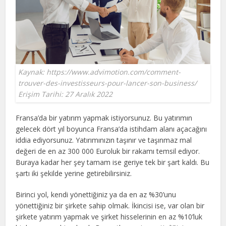
Kaynak: https://www.advimotion.com/comment-
trouver-des-investisseurs-pour-lancer-son-business/
Erişim Tarihi: 27 Aralık 2022
Fransa’da bir yatırım yapmak istiyorsunuz. Bu yatırımın
gelecek dört yıl boyunca Fransa’da istihdam alanı açacağını
iddia ediyorsunuz. Yatırımınızın taşınır ve taşınmaz mal
değeri de en az 300 000 Euroluk bir rakamı temsil ediyor.
Buraya kadar her şey tamam ise geriye tek bir şart kaldı. Bu
şartı iki şekilde yerine getirebilirsiniz.
Birinci yol, kendi yönettiğiniz ya da en az %30’unu
yönettiğiniz bir şirkete sahip olmak. İkincisi ise, var olan bir
şirkete yatırım yapmak ve şirket hisselerinin en az %10’luk