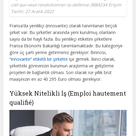
ciel-qui-veut-revolutionner-la-defense-3884234 Erişim
Tarihi: 27 Aralık 2022
Fransa’da yenilikçi (innovante) olarak tanımlanan birçok
şirket var. Bu şirketler arasında yeni kurulmuş olanların
sayısı da bir hayli fazla. Bu yenilikçi etiketini şirketlere
Fransa Ekonomi Bakanlığı tanımlamaktadır. Bu kategoriye
göre üç şartı yerine getirmeniz gerekiyor: Birincisi,
“innovante” etiketli bir şirkette
işe girmek. İkinci olarak,
şirketteki görevinizin kurumun araştırma ve geliştirme
projeleri ile bağlantılı olması. Son olarak ise yıllık brüt
maaşınızın en az 40 295 Euro olması gerekiyor.
Yüksek Nitelikli İş (Emploi hautement
qualifié)