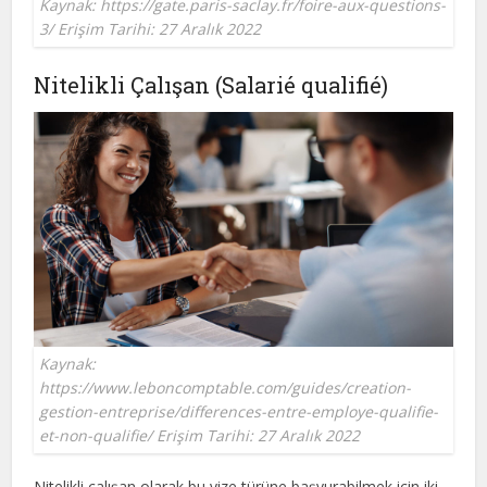
Kaynak: https://gate.paris-saclay.fr/foire-aux-questions-
3/ Erişim Tarihi: 27 Aralık 2022
Nitelikli Çalışan (Salarié qualifié)
Kaynak:
https://www.leboncomptable.com/guides/creation-
gestion-entreprise/differences-entre-employe-qualifie-
et-non-qualifie/ Erişim Tarihi: 27 Aralık 2022
Nitelikli çalışan olarak bu vize türüne başvurabilmek için iki