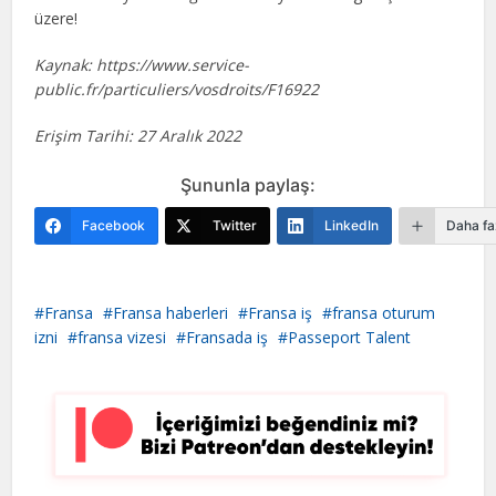
üzere!
Kaynak: https://www.service-
public.fr/particuliers/vosdroits/F16922
Erişim Tarihi: 27 Aralık 2022
Şununla paylaş:
Facebook
Twitter
LinkedIn
Daha fa
Fransa
Fransa haberleri
Fransa iş
fransa oturum
izni
fransa vizesi
Fransada iş
Passeport Talent