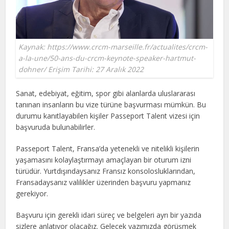
Kaynak: https://www.crcm-marseille.fr/actualites/crcm-
a-la-une/50-ans-du-crcm-keynote-speaker-hartmut-
dohner/ Erişim Tarihi: 27 Aralık 2022
Sanat, edebiyat, eğitim, spor gibi alanlarda uluslararası
tanınan insanların bu vize türüne başvurması mümkün. Bu
durumu kanıtlayabilen kişiler Passeport Talent vizesi için
başvuruda bulunabilirler.
Passeport Talent, Fransa’da yetenekli ve nitelikli kişilerin
yaşamasını kolaylaştırmayı amaçlayan bir oturum izni
türüdür. Yurtdışındaysanız Fransız konsolosluklarından,
Fransadaysanız valilikler üzerinden başvuru yapmanız
gerekiyor.
Başvuru için gerekli idari süreç ve belgeleri ayrı bir yazıda
sizlere anlatıyor olacağız. Gelecek yazımızda görüşmek