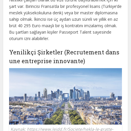
şart var. Birincisi Fransa’da bir profesyonel lisans (Türkiye’de
meslek yüksekokuluna denk) veya bir master diplomasına
sahip olmak. İkincisi ise üç aydan uzun süreli ve yıllık en az
brüt 40 295 Euro maaşlı bir iş kontratını imzalamış olmak.
Bu şartları sağlayan kişiler Passeport Talent sayesinde
oturum izni alabilirler.
Yenilikçi Şirketler (Recrutement dans
une entreprise innovante)
Kaynak: https://www.lejdd.fr/Societe/hekla-le-gratte-