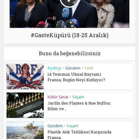
#GasteKüpürü (18-25 Aralık)
Bunu da beğenebilirsiniz
#İyiBilgi
•
Gündem
•
Tarih
14 Temmuz Ulusal Bayramı:
Fransa, Bugün Neyi Kutluyor?
Kültür Sanat
•
Yaşam
Jardin des Plantes & Rue Buffon:
Bilim ve...
Gündem
•
Yaşam
Plastik Atık Tehlikesi Karşısında
Fransa