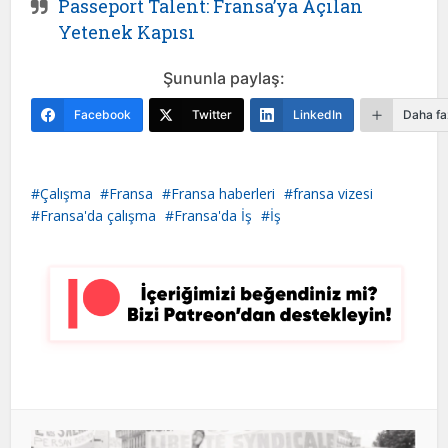
Passeport Talent: Fransa’ya Açılan
Yetenek Kapısı
Şununla paylaş:
Facebook
Twitter
LinkedIn
Daha fa
Çalışma
Fransa
Fransa haberleri
fransa vizesi
Fransa'da çalışma
Fransa'da İş
İş