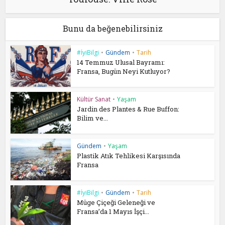
Bunu da beğenebilirsiniz
#İyiBilgi
•
Gündem
•
Tarih
14 Temmuz Ulusal Bayramı:
Fransa, Bugün Neyi Kutluyor?
Kültür Sanat
•
Yaşam
Jardin des Plantes & Rue Buffon:
Bilim ve...
Gündem
•
Yaşam
Plastik Atık Tehlikesi Karşısında
Fransa
#İyiBilgi
•
Gündem
•
Tarih
Müge Çiçeği Geleneği ve
Fransa’da 1 Mayıs İşçi...