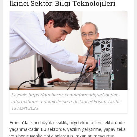
İkinci Sektör: Bilgi Teknolojileri
Kaynak: https://quebecpc.com/informatique/soutien-
informatique-a-domicile-ou-a-distance/ Erişim Tarihi:
13 Mart 2023
Fransa’da ikinci büyük eksiklik, bilgi teknolojileri sektöründe
yaşanmaktadır. Bu sektörde, yazılım geliştirme, yapay zeka
ve siber güvenlik gibi alanlarda iş imkanları mevcuttur.