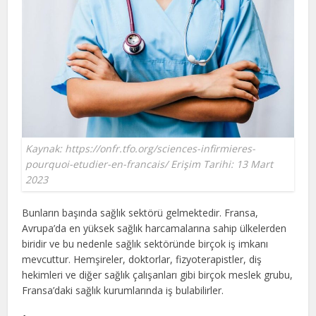
Kaynak: https://onfr.tfo.org/sciences-infirmieres-
pourquoi-etudier-en-francais/ Erişim Tarihi: 13 Mart
2023
Bunların başında sağlık sektörü gelmektedir. Fransa,
Avrupa’da en yüksek sağlık harcamalarına sahip ülkelerden
biridir ve bu nedenle sağlık sektöründe birçok iş imkanı
mevcuttur. Hemşireler, doktorlar, fizyoterapistler, diş
hekimleri ve diğer sağlık çalışanları gibi birçok meslek grubu,
Fransa’daki sağlık kurumlarında iş bulabilirler.