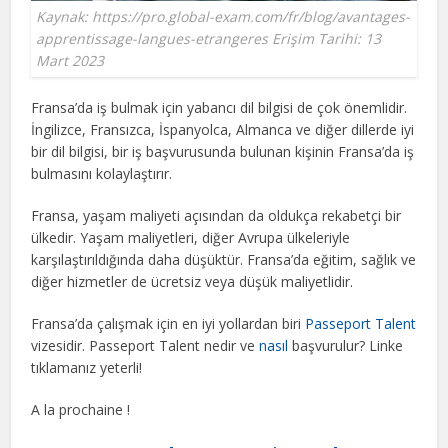
Kaynak: https://pro.global-exam.com/fr/blog/avantages-
apprentissage-langues-etrangeres Erişim Tarihi: 13
Mart 2023
Fransa’da iş bulmak için yabancı dil bilgisi de çok önemlidir.
İngilizce, Fransızca, İspanyolca, Almanca ve diğer dillerde iyi
bir dil bilgisi, bir iş başvurusunda bulunan kişinin Fransa’da iş
bulmasını kolaylaştırır.
Fransa, yaşam maliyeti açısından da oldukça rekabetçi bir
ülkedir. Yaşam maliyetleri, diğer Avrupa ülkeleriyle
karşılaştırıldığında daha düşüktür. Fransa’da eğitim, sağlık ve
diğer hizmetler de ücretsiz veya düşük maliyetlidir.
Fransa’da çalışmak için en iyi yollardan biri
Passeport Talent
vizesidir. Passeport Talent nedir ve
nasıl
başvurulur? Linke
tıklamanız yeterli!
A la prochaine !