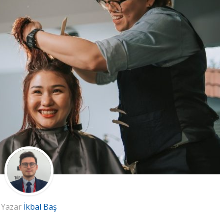
Yazar
İkbal Baş