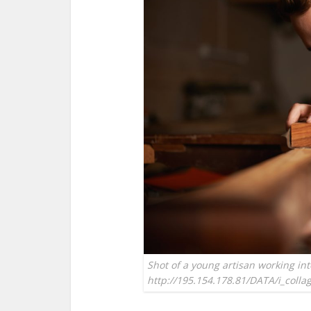
Shot of a young artisan working int
http://195.154.178.81/DATA/i_colla