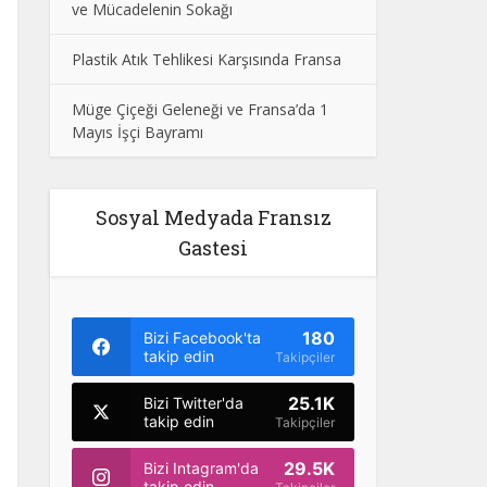
ve Mücadelenin Sokağı
Plastik Atık Tehlikesi Karşısında Fransa
Müge Çiçeği Geleneği ve Fransa’da 1
Mayıs İşçi Bayramı
Sosyal Medyada Fransız
Gastesi
180
Bizi Facebook'ta
takip edin
Takipçiler
25.1K
Bizi Twitter'da
takip edin
Takipçiler
29.5K
Bizi Intagram'da
takip edin