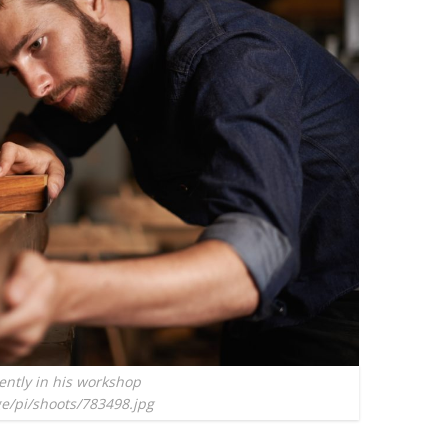
ently in his workshop
ge/pi/shoots/783498.jpg