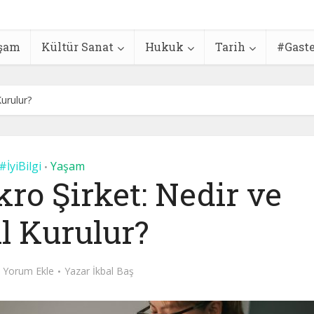
şam
Kültür Sanat
Hukuk
Tarih
#Gast
Kurulur?
#İyiBilgi
Yaşam
•
ro Şirket: Nedir ve
l Kurulur?
Yorum Ekle
Yazar
İkbal Baş