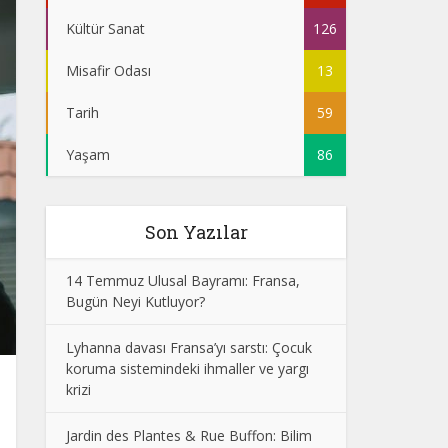
Kültür Sanat
126
Misafir Odası
13
Tarih
59
Yaşam
86
Son Yazılar
14 Temmuz Ulusal Bayramı: Fransa,
Bugün Neyi Kutluyor?
Lyhanna davası Fransa’yı sarstı: Çocuk
koruma sistemindeki ihmaller ve yargı
krizi
Jardin des Plantes & Rue Buffon: Bilim