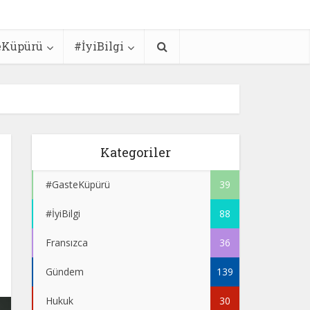
eKüpürü
#İyiBilgi
Kategoriler
#GasteKüpürü
39
#İyiBilgi
88
Fransızca
36
Gündem
139
Hukuk
30