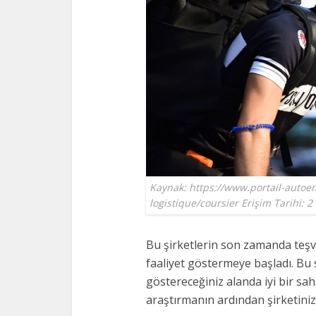
Kaynak: https://www.portail-autoe
logistique/coursier Erişim Tarihi:
Bu şirketlerin son zamanda teşvi
faaliyet göstermeye başladı. Bu 
göstereceğiniz alanda iyi bir sah
araştırmanın ardından şirketinizi