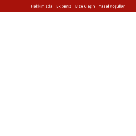
Hakkımızda
Ekibimiz
Bize ulaşın
Yasal Koşullar