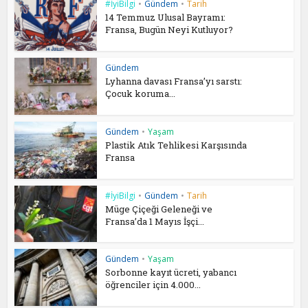
#İyiBilgi
•
Gündem
•
Tarih
14 Temmuz Ulusal Bayramı:
Fransa, Bugün Neyi Kutluyor?
Gündem
Lyhanna davası Fransa’yı sarstı:
Çocuk koruma...
Gündem
•
Yaşam
Plastik Atık Tehlikesi Karşısında
Fransa
#İyiBilgi
•
Gündem
•
Tarih
Müge Çiçeği Geleneği ve
Fransa’da 1 Mayıs İşçi...
Gündem
•
Yaşam
Sorbonne kayıt ücreti, yabancı
öğrenciler için 4.000...