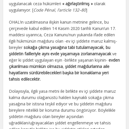
uygulanacak ceza hükümleri
« ağırlaştırılmış »
olarak
uygulanıyor. [
Code Pénal, l’article 132–80
]
OHAL’in uzatılmasına ilişkin kanun metnine gelince, bu
çerçevede kabul edilen 14 Kasım 2020 tarihli Kanun’un 17.
maddesi uyarınca, Ceza Kanunu’nun yukarıda ifade edilen
ilgili hükmünün mağduru olan -ev içi şiddete maruz kalmış-
bireyler
sokağa çıkma yasağına tabi tutulamayacak
,
bu
şiddetin failleriyle aynı evde yaşamaya zorlanamayacak
ve
eğer ki şiddet uygulayan eşin -birlikte yaşanan kişinin-
evden
çıkarılması mümkün olmazsa
,
şiddet mağdurlarına aile
hayatlarını sürdürebilecekleri başka bir konaklama yeri
tahsis edilecektir.
Dolayısıyla, ilgili yasa metni ile birlikte ev içi şiddete maruz
kalma durumu olağanüstü halden kaynaklı sokağa çıkma
yasağına bir istisna teşkil ediyor ve bu şiddetin mağduru
bireylere nitelikli bir koruma durumu öngörüyor. Böylelikle
şiddetin mağduru olan bireyler açısından
uğradıkları/uğrayacakları şiddet engellenmeye ve tahsis