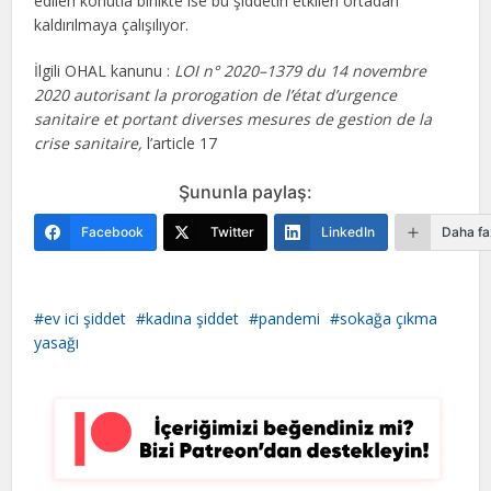
edilen konutla birlikte ise bu şiddetin etkileri ortadan
kaldırılmaya çalışılıyor.
İlgili OHAL kanunu :
LOI n° 2020–1379 du 14 novembre
2020 autorisant la prorogation de l’état d’urgence
sanitaire et portant diverses mesures de gestion de la
crise sanitaire,
l’article 17
Şununla paylaş:
Facebook
Twitter
LinkedIn
Daha fa
ev ici şiddet
kadına şiddet
pandemi
sokağa çıkma
yasağı