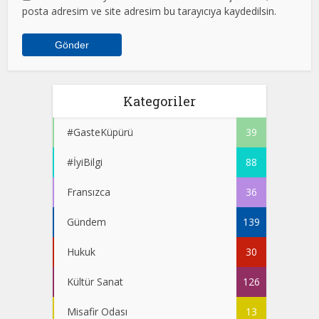
posta adresim ve site adresim bu tarayıcıya kaydedilsin.
Kategoriler
#GasteKüpürü
39
#İyiBilgi
88
Fransızca
36
Gündem
139
Hukuk
30
Kültür Sanat
126
Misafir Odası
13