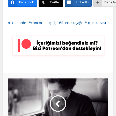
Facebook
Twitter
LinkedIn
Daha fa
concorde
concorde uçağı
fransız uçağı
uçak kazası