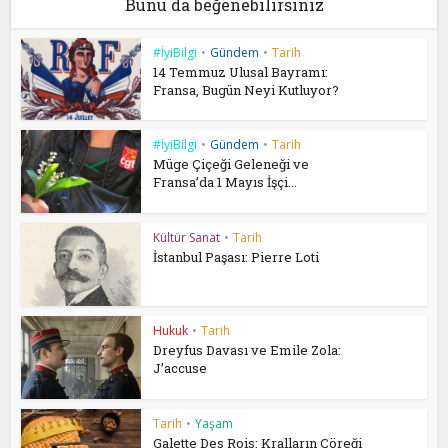
Bunu da beğenebilirsiniz
#İyiBilgi
•
Gündem
•
Tarih
14 Temmuz Ulusal Bayramı:
Fransa, Bugün Neyi Kutluyor?
#İyiBilgi
•
Gündem
•
Tarih
Müge Çiçeği Geleneği ve
Fransa’da 1 Mayıs İşçi...
Kültür Sanat
•
Tarih
İstanbul Paşası: Pierre Loti
Hukuk
•
Tarih
Dreyfus Davası ve Emile Zola:
J’accuse
Tarih
•
Yaşam
Galette Des Rois: Kralların Çöreği