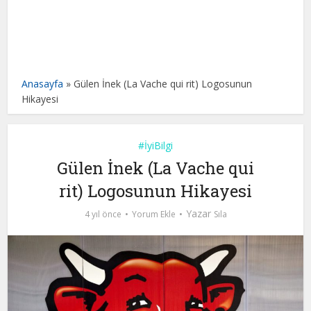
Anasayfa
»
Gülen İnek (La Vache qui rit) Logosunun
Hikayesi
#İyiBilgi
Gülen İnek (La Vache qui
rit) Logosunun Hikayesi
Yazar
4 yıl önce
Yorum Ekle
Sıla