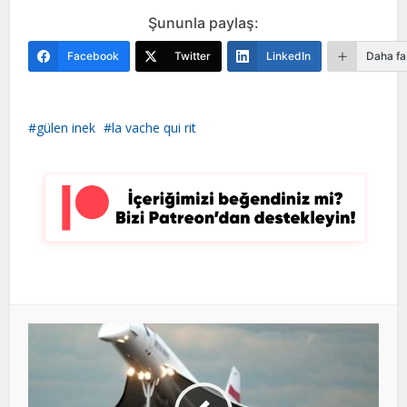
Şununla paylaş:
Facebook
Twitter
LinkedIn
Daha fa
gülen inek
la vache qui rit