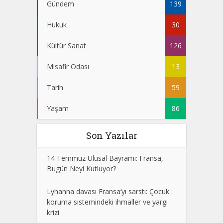
Gündem
139
Hukuk
30
Kültür Sanat
126
Misafir Odası
13
Tarih
59
Yaşam
86
Son Yazılar
14 Temmuz Ulusal Bayramı: Fransa,
Bugün Neyi Kutluyor?
Lyhanna davası Fransa’yı sarstı: Çocuk
koruma sistemindeki ihmaller ve yargı
krizi