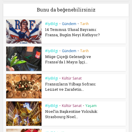
Bunu da beğenebilirsiniz
#İyiBilgi
•
Gündem
•
Tarih
14 Temmuz Ulusal Bayramı:
Fransa, Bugün Neyi Kutluyor?
#İyiBilgi
•
Gündem
•
Tarih
Müge Çiçeği Geleneği ve
Fransa’da 1 Mayıs İşçi...
#İyiBilgi
•
Kültür Sanat
Fransızların Yılbaşı Sofrası:
Lezzet ve Zarafetin...
#İyiBilgi
•
Kültür Sanat
•
Yaşam
Noel’in Başkentine Yolculuk:
Strasbourg Noel...