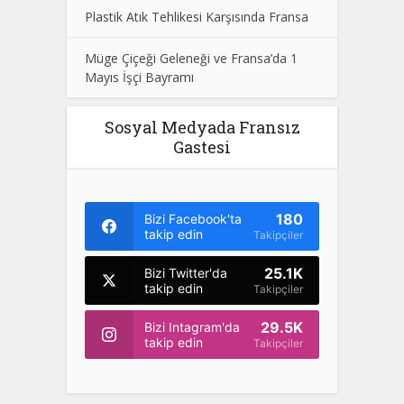
Plastik Atık Tehlikesi Karşısında Fransa
Müge Çiçeği Geleneği ve Fransa’da 1
Mayıs İşçi Bayramı
Sosyal Medyada Fransız
Gastesi
180
Bizi Facebook'ta
takip edin
Takipçiler
25.1K
Bizi Twitter'da
takip edin
Takipçiler
29.5K
Bizi Intagram'da
takip edin
Takipçiler