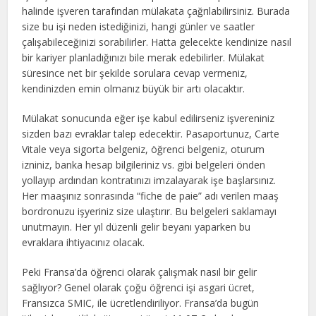
halinde işveren tarafından mülakata çağrılabilirsiniz. Burada
size bu işi neden istediğinizi, hangi günler ve saatler
çalışabileceğinizi sorabilirler. Hatta gelecekte kendinize nasıl
bir kariyer planladığınızı bile merak edebilirler. Mülakat
süresince net bir şekilde sorulara cevap vermeniz,
kendinizden emin olmanız büyük bir artı olacaktır.
Mülakat sonucunda eğer işe kabul edilirseniz işvereniniz
sizden bazı evraklar talep edecektir. Pasaportunuz, Carte
Vitale veya sigorta belgeniz, öğrenci belgeniz, oturum
izniniz, banka hesap bilgileriniz vs. gibi belgeleri önden
yollayıp ardından kontratınızı imzalayarak işe başlarsınız.
Her maaşınız sonrasında “fiche de paie” adı verilen maaş
bordronuzu işyeriniz size ulaştırır. Bu belgeleri saklamayı
unutmayın. Her yıl düzenli gelir beyanı yaparken bu
evraklara ihtiyacınız olacak.
Peki Fransa’da öğrenci olarak çalışmak nasıl bir gelir
sağlıyor? Genel olarak çoğu öğrenci işi asgari ücret,
Fransızca SMIC, ile ücretlendiriliyor. Fransa’da bugün