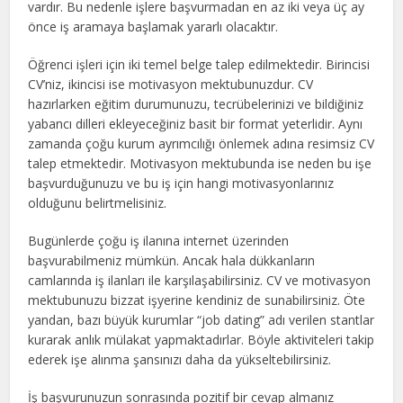
vardır. Bu nedenle işlere başvurmadan en az iki veya üç ay
önce iş aramaya başlamak yararlı olacaktır.
Öğrenci işleri için iki temel belge talep edilmektedir. Birincisi
CV’niz, ikincisi ise motivasyon mektubunuzdur. CV
hazırlarken eğitim durumunuzu, tecrübelerinizi ve bildiğiniz
yabancı dilleri ekleyeceğiniz basit bir format yeterlidir. Aynı
zamanda çoğu kurum ayrımcılığı önlemek adına resimsiz CV
talep etmektedir. Motivasyon mektubunda ise neden bu işe
başvurduğunuzu ve bu iş için hangi motivasyonlarınız
olduğunu belirtmelisiniz.
Bugünlerde çoğu iş ilanına internet üzerinden
başvurabilmeniz mümkün. Ancak hala dükkanların
camlarında iş ilanları ile karşılaşabilirsiniz. CV ve motivasyon
mektubunuzu bizzat işyerine kendiniz de sunabilirsiniz. Öte
yandan, bazı büyük kurumlar “job dating” adı verilen stantlar
kurarak anlık mülakat yapmaktadırlar. Böyle aktiviteleri takip
ederek işe alınma şansınızı daha da yükseltebilirsiniz.
İş başvurunuzun sonrasında pozitif bir cevap almanız