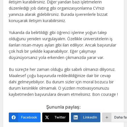
iletişim kurabilirsiniz. Diğer yandan bazı işletmelerin
düzenlediği job dating gibi organizasyonlarına CV’nizi
yanınıza alarak gidebilirsiniz. Burada işverenlerle bizzat
konuşarak iletişim kurabilirsiniz.
Yukarıda da belirtildiği gibi öğrenci işlerine yoğun talep
olduğunu yeniden vurgulayalım. Özellikle üniversitelerin iş
ilanları nisan-mayıs ayları gibi ilan ediliyor. Ancak başvurular
çok hızlı bir şekilde kapanabiliyor. Eğer çalışmayı
düşünüyorsanız yola erkenden çıkmanızda yarar var.
Bu süreçte her zaman olduğu gibi sabırlı olmanızı diliyoruz.
Maalesef çoğu başvuruda reddedildiğinize dair bir cevap
dahi gelmeyebiliyor. Bu durum sizler için moral bozucu bir
durum kesinlikle olmamalı. O yüzden motivasyonunuzu
kaybetmeden başvurulara devam etmelisiniz. Bon courage !
Şununla paylaş:
Facebook
Twitter
LinkedIn
Daha fa