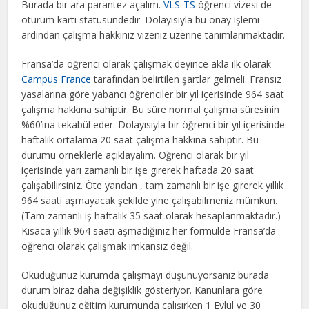
Burada bir ara parantez açalım.
VLS-TS
öğrenci vizesi de
oturum kartı statüsündedir. Dolayısıyla bu onay işlemi
ardından çalışma hakkınız vizeniz üzerine tanımlanmaktadır.
Fransa’da öğrenci olarak çalışmak deyince akla ilk olarak
Campus France
tarafından belirtilen şartlar gelmeli. Fransız
yasalarına göre yabancı öğrenciler bir yıl içerisinde 964 saat
çalışma hakkına sahiptir. Bu süre normal çalışma süresinin
%60’ına tekabül eder. Dolayısıyla bir öğrenci bir yıl içerisinde
haftalık ortalama 20 saat çalışma hakkına sahiptir. Bu
durumu örneklerle açıklayalım. Öğrenci olarak bir yıl
içerisinde yarı zamanlı bir işe girerek haftada 20 saat
çalışabilirsiniz. Öte yandan , tam zamanlı bir işe girerek yıllık
964 saati aşmayacak şekilde yine çalışabilmeniz mümkün.
(Tam zamanlı iş haftalık 35 saat olarak hesaplanmaktadır.)
Kısaca yıllık 964 saati aşmadığınız her formülde Fransa’da
öğrenci olarak çalışmak imkansız değil.
Okuduğunuz kurumda çalışmayı düşünüyorsanız burada
durum biraz daha değişiklik gösteriyor. Kanunlara göre
okuduğunuz eğitim kurumunda çalışırken 1 Eylül ve 30