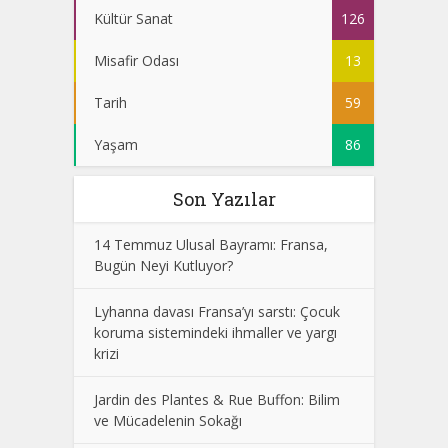
Kültür Sanat
126
Misafir Odası
13
Tarih
59
Yaşam
86
Son Yazılar
14 Temmuz Ulusal Bayramı: Fransa,
Bugün Neyi Kutluyor?
Lyhanna davası Fransa’yı sarstı: Çocuk
koruma sistemindeki ihmaller ve yargı
krizi
Jardin des Plantes & Rue Buffon: Bilim
ve Mücadelenin Sokağı