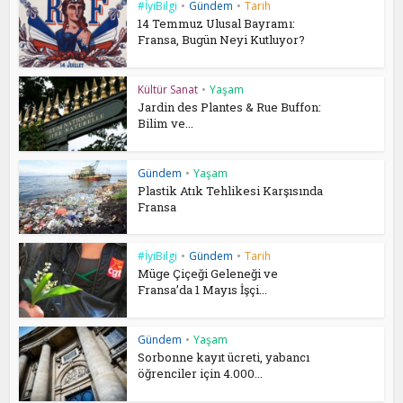
#İyiBilgi
•
Gündem
•
Tarih
14 Temmuz Ulusal Bayramı:
Fransa, Bugün Neyi Kutluyor?
Kültür Sanat
•
Yaşam
Jardin des Plantes & Rue Buffon:
Bilim ve...
Gündem
•
Yaşam
Plastik Atık Tehlikesi Karşısında
Fransa
#İyiBilgi
•
Gündem
•
Tarih
Müge Çiçeği Geleneği ve
Fransa’da 1 Mayıs İşçi...
Gündem
•
Yaşam
Sorbonne kayıt ücreti, yabancı
öğrenciler için 4.000...