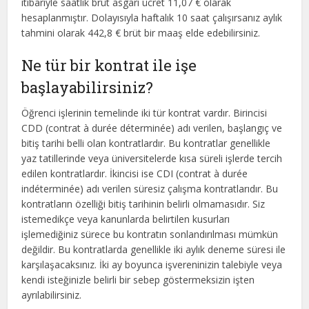
itibariyle saatlik brüt asgari ücret 11,07 € olarak
hesaplanmıştır. Dolayısıyla haftalık 10 saat çalışırsanız aylık
tahmini olarak 442,8 € brüt bir maaş elde edebilirsiniz.
Ne tür bir kontrat ile işe
başlayabilirsiniz?
Öğrenci işlerinin temelinde iki tür kontrat vardır. Birincisi
CDD (contrat à durée déterminée) adı verilen, başlangıç ve
bitiş tarihi belli olan kontratlardır. Bu kontratlar genellikle
yaz tatillerinde veya üniversitelerde kısa süreli işlerde tercih
edilen kontratlardır. İkincisi ise CDI (contrat à durée
indéterminée) adı verilen süresiz çalışma kontratlarıdır. Bu
kontratların özelliği bitiş tarihinin belirli olmamasıdır. Siz
istemedikçe veya kanunlarda belirtilen kusurları
işlemediğiniz sürece bu kontratın sonlandırılması mümkün
değildir. Bu kontratlarda genellikle iki aylık deneme süresi ile
karşılaşacaksınız. İki ay boyunca işvereninizin talebiyle veya
kendi isteğinizle belirli bir sebep göstermeksizin işten
ayrılabilirsiniz.