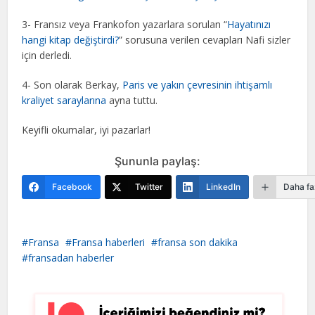
3- Fransız veya Frankofon yazarlara sorulan “
Hayatınızı
hangi kitap değiştirdi?
” sorusuna verilen cevapları Nafi sizler
için derledi.
4- Son olarak Berkay,
Paris ve yakın çevresinin ihtişamlı
kraliyet saraylarına
ayna tuttu.
Keyifli okumalar, iyi pazarlar!
Şununla paylaş:
Facebook
Twitter
LinkedIn
Daha fa
Fransa
Fransa haberleri
fransa son dakika
fransadan haberler