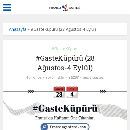
Anasayfa
»
#GasteKüpürü (28 Ağustos-4 Eylül)
#GasteKüpürü
#GasteKüpürü (28
Ağustos-4 Eylül)
Yazar
4 yıl önce
Yorum Ekle
Fransız Gastesi