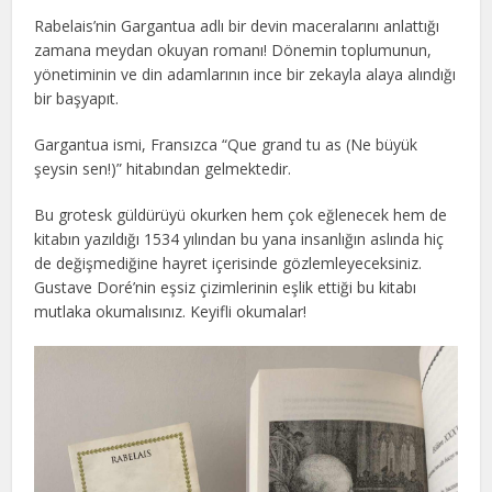
Rabelais’nin Gargantua adlı bir devin maceralarını anlattığı
zamana meydan okuyan romanı! Dönemin toplumunun,
yönetiminin ve din adamlarının ince bir zekayla alaya alındığı
bir başyapıt.
Gargantua ismi, Fransızca “Que grand tu as (Ne büyük
şeysin sen!)” hitabından gelmektedir.
Bu grotesk güldürüyü okurken hem çok eğlenecek hem de
kitabın yazıldığı 1534 yılından bu yana insanlığın aslında hiç
de değişmediğine hayret içerisinde gözlemleyeceksiniz.
Gustave Doré’nin eşsiz çizimlerinin eşlik ettiği bu kitabı
mutlaka okumalısınız. Keyifli okumalar!