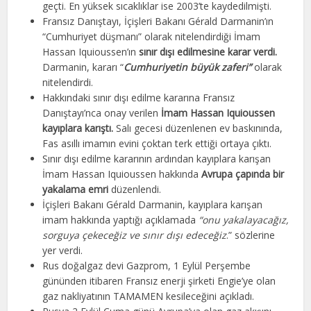
geçti. En yüksek sıcaklıklar ise 2003’te kaydedilmişti.
Fransız Danıştayı, İçişleri Bakanı Gérald Darmanin’ın
“Cumhuriyet düşmanı” olarak nitelendirdiği İmam
Hassan Iquioussen’ın
sınır dışı edilmesine karar verdi.
Darmanin, kararı “
Cumhuriyetin büyük zaferi”
olarak
nitelendirdi.
Hakkındaki sınır dışı edilme kararına Fransız
Danıştayı’nca onay verilen
İmam Hassan Iquioussen
kayıplara karıştı.
Salı gecesi düzenlenen ev baskınında,
Fas asıllı imamın evini çoktan terk ettiği ortaya çıktı.
Sınır dışı edilme kararının ardından kayıplara karışan
İmam Hassan Iquioussen hakkında
Avrupa çapında bir
yakalama emri
düzenlendi.
İçişleri Bakanı Gérald Darmanin, kayıplara karışan
imam hakkında yaptığı açıklamada
“onu yakalayacağız,
sorguya çekeceğiz ve sınır dışı edeceğiz
.” sözlerine
yer verdi.
Rus doğalgaz devi Gazprom, 1 Eylül Perşembe
gününden itibaren Fransız enerji şirketi Engie’ye olan
gaz nakliyatının TAMAMEN kesileceğini açıkladı.