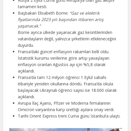
Rusya 2 Eylül Cuma günü Avrupa’ya olan gaz akışını
tamamen kesti.
Başbakan Elisabeth Borne:
“Gaz ve elektrik
fiyatlarında 2023 yılı başından itibaren artış
yaşanacak.”
Borne ayrıca ülkede yaşanacak gaz kesintilerinden
vatandaşların değil, yalnızca şirketlerin etkileneceğini
duyurdu.
Fransa’daki güncel enflasyon rakamları belli oldu.
İstatistik kurumu verilerine göre artışı yavaşlayan
enflasyon oranları Ağustos ayı için %5,8 olarak
açıklandı.
Fransa’da tam 12 milyon öğrenci 1 Eylül sabahı
itibariyle yeniden okullarına döndü. Fransa’da okula
başlayacak Ukraynalı öğrenci sayısı ise 18.000 olarak
açıklandı.
Avrupa İlaç Ajansı, Pfizer ve Moderna firmalarının
Omicron varyantına karşı ürettiği aşılara onay verdi.
Tarihi Orient Express treni Cuma günü İstanbul’a ulaştı.