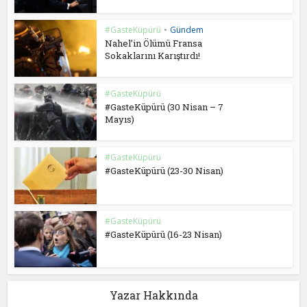
#GasteKüpürü
•
Gündem
Nahel’in Ölümü Fransa
Sokaklarını Karıştırdı!
#GasteKüpürü
#GasteKüpürü (30 Nisan – 7
Mayıs)
#GasteKüpürü
#GasteKüpürü (23-30 Nisan)
#GasteKüpürü
#GasteKüpürü (16-23 Nisan)
Yazar Hakkında