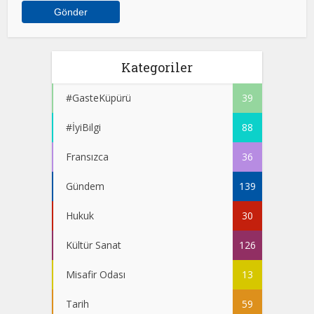
Kategoriler
#GasteKüpürü
39
#İyiBilgi
88
Fransızca
36
Gündem
139
Hukuk
30
Kültür Sanat
126
Misafir Odası
13
Tarih
59