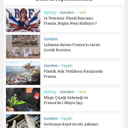
#İyiBilgi
•
Gündem
•
Tarih
14 Temmuz Ulusal Bayramı:
Fransa, Bugün Neyi Kutluyor?
Gündem
Lyhanna davası Fransa’yı sarstı:
Çocuk koruma...
Gündem
•
Yaşam
Plastik Atık Tehlikesi Karşısında
Fransa
#İyiBilgi
•
Gündem
•
Tarih
Müge Çiçeği Geleneği ve
Fransa’da 1 Mayıs İşçi...
Gündem
•
Yaşam
Sorbonne kayıt ücreti, yabancı