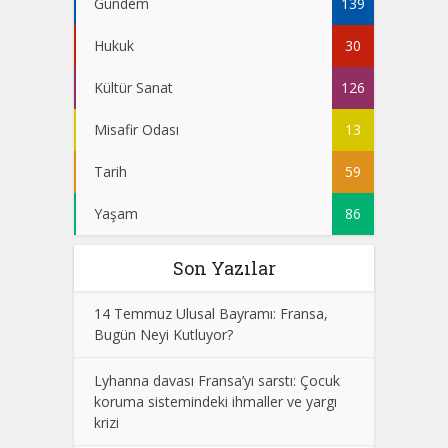
Gündem
139
Hukuk
30
Kültür Sanat
126
Misafir Odası
13
Tarih
59
Yaşam
86
Son Yazılar
14 Temmuz Ulusal Bayramı: Fransa,
Bugün Neyi Kutluyor?
Lyhanna davası Fransa’yı sarstı: Çocuk
koruma sistemindeki ihmaller ve yargı
krizi