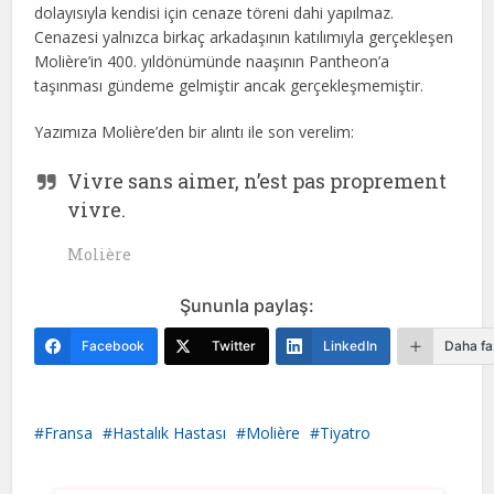
dolayısıyla kendisi için cenaze töreni dahi yapılmaz.
Cenazesi yalnızca birkaç arkadaşının katılımıyla gerçekleşen
Molière’in 400. yıldönümünde naaşının Pantheon’a
taşınması gündeme gelmiştir ancak gerçekleşmemiştir.
Yazımıza Molière’den bir alıntı ile son verelim:
Vivre sans aimer, n’est pas proprement
vivre.
Molière
Şununla paylaş:
Facebook
Twitter
LinkedIn
Daha fa
Fransa
Hastalık Hastası
Molière
Tiyatro