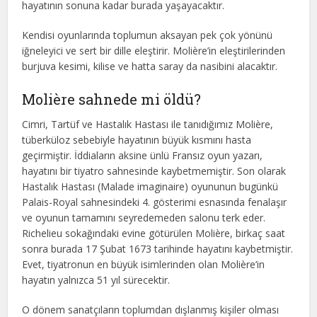
hayatının sonuna kadar burada yaşayacaktır.
Kendisi oyunlarında toplumun aksayan pek çok yönünü
iğneleyici ve sert bir dille eleştirir. Molière’in eleştirilerinden
burjuva kesimi, kilise ve hatta saray da nasibini alacaktır.
Molière sahnede mi öldü?
Cimri, Tartüf ve Hastalık Hastası ile tanıdığımız Molière,
tüberküloz sebebiyle hayatının büyük kısmını hasta
geçirmiştir. İddiaların aksine ünlü Fransız oyun yazarı,
hayatını bir tiyatro sahnesinde kaybetmemiştir. Son olarak
Hastalık Hastası (Malade imaginaire) oyununun bugünkü
Palais-Royal sahnesindeki 4. gösterimi esnasında fenalaşır
ve oyunun tamamını seyredemeden salonu terk eder.
Richelieu sokağındaki evine götürülen Molière, birkaç saat
sonra burada 17 Şubat 1673 tarihinde hayatını kaybetmiştir.
Evet, tiyatronun en büyük isimlerinden olan Molière’in
hayatın yalnızca 51 yıl sürecektir.
O dönem sanatçıların toplumdan dışlanmış kişiler olması