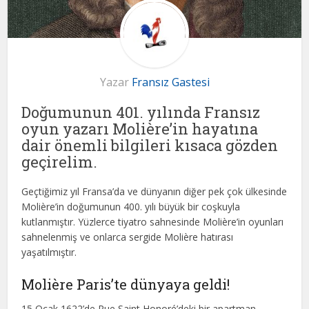
Yazar
Fransız Gastesi
Doğumunun 401. yılında Fransız
oyun yazarı Molière’in hayatına
dair önemli bilgileri kısaca gözden
geçirelim.
Geçtiğimiz yıl Fransa’da ve dünyanın diğer pek çok ülkesinde
Molière’in doğumunun 400. yılı büyük bir coşkuyla
kutlanmıştır. Yüzlerce tiyatro sahnesinde Molière’in oyunları
sahnelenmiş ve onlarca sergide Molière hatırası
yaşatılmıştır.
Molière Paris’te dünyaya geldi!
15 Ocak 1622’de Rue Saint Honoré’deki bir apartman