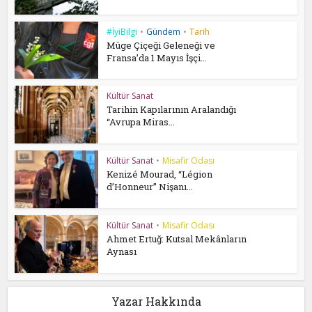
#İyiBilgi
•
Gündem
•
Tarih
Müge Çiçeği Geleneği ve
Fransa’da 1 Mayıs İşçi...
Kültür Sanat
Tarihin Kapılarının Aralandığı
“Avrupa Miras...
Kültür Sanat
•
Misafir Odası
Kenizé Mourad, “Légion
d’Honneur” Nişanı...
Kültür Sanat
•
Misafir Odası
Ahmet Ertuğ: Kutsal Mekânların
Aynası
Yazar Hakkında