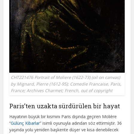
CHT221476 Portrait of Moliere (1622-73) (oil on canvas)
by Mignard, Pierre (1612-95); Comedie Francaise, Paris,
France; Archives Charmet; French, out of copyright
Paris’ten uzakta sürdürülen bir hayat
Hayatının büyük bir kısmını Paris dışında geçiren Molière
“
Gülünç Kibarlar
” isimli oyunuyla adından söz ettirmiştir. 36
yaşında yolu yeniden başkente düşer ve kısa denebilecek