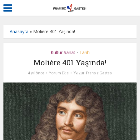
Anasayfa
»
Molière 401 Yaşında!
Kültür Sanat
Tarih
•
Molière 401 Yaşında!
Yazar
4 yıl önce
Yorum Ekle
Fransız Gastesi