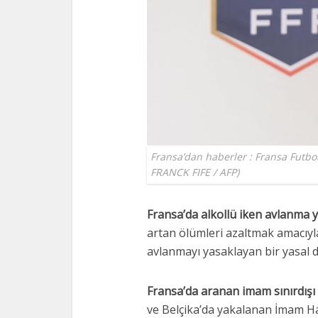
Fransa’dan haberler : Fransa Futbo
FRANCK FIFE / AFP)
Fransa’da alkollü iken avlanma 
artan ölümleri azaltmak amacıyla
avlanmayı yasaklayan bir yasal d
Fransa’da aranan imam sınırdışı e
ve Belçika’da yakalanan İmam Has