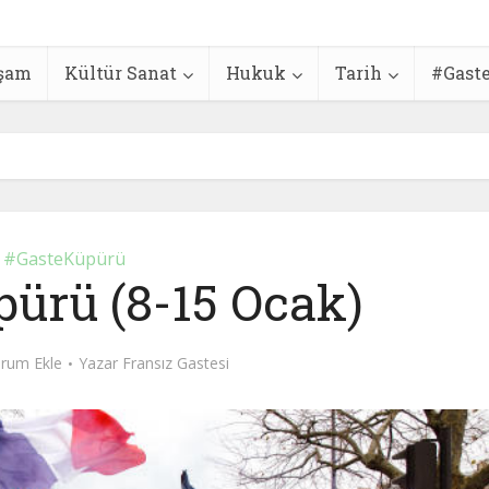
şam
Kültür Sanat
Hukuk
Tarih
#Gast
#GasteKüpürü
ürü (8-15 Ocak)
rum Ekle
Yazar
Fransız Gastesi