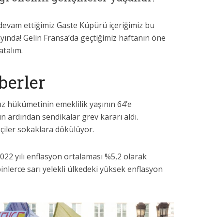
devam ettiğimiz Gaste Küpürü içeriğimiz bu
ayında! Gelin Fransa’da geçtiğimiz haftanın öne
atalım.
berler
ız hükümetinin emeklilik yaşının 64’e
ın ardından sendikalar grev kararı aldı.
şçiler sokaklara dökülüyor.
022 yılı enflasyon ortalaması %5,2 olarak
binlerce sarı yelekli ülkedeki yüksek enflasyon