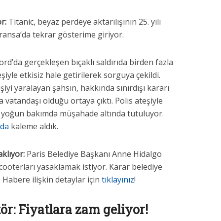
r:
Titanic, beyaz perdeye aktarılışının 25. yılı
Fransa’da tekrar gösterime giriyor.
rd’da gerçekleşen bıçaklı saldırıda birden fazla
eşiyle etkisiz hale getirilerek sorguya çekildi.
iyi yaralayan şahsın, hakkında sınırdışı kararı
a vatandaşı olduğu ortaya çıktı. Polis ateşiyle
 an yoğun bakımda müşahade altında tutuluyor.
zda
kaleme aldık.
aklıyor:
Paris Belediye Başkanı Anne Hidalgo
scooterları yasaklamak istiyor. Karar belediye
 Habere ilişkin detaylar için
tıklayınız
!
r: Fiyatlara zam geliyor!