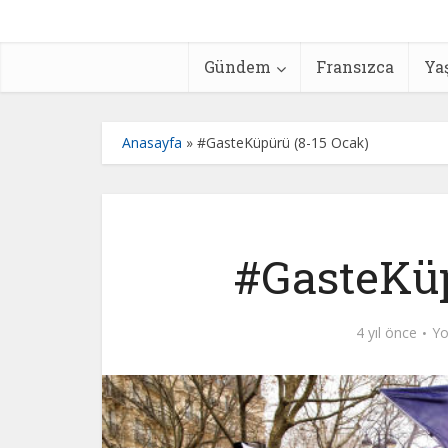
Gündem
Fransızca
Ya
Anasayfa
»
#GasteKüpürü (8-15 Ocak)
#GasteKüp
4 yıl önce
Yo