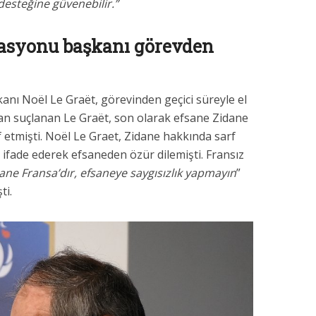
desteğine güvenebilir.”
rasyonu başkanı görevden
nı Noël Le Graët, görevinden geçici süreyle el
ardan suçlanan Le Graët, son olarak efsane Zidane
 etmişti. Noël Le Graet, Zidane hakkında sarf
nı ifade ederek efsaneden özür dilemişti. Fransız
ane Fransa’dır, efsaneye saygısızlık yapmayın
”
ti.