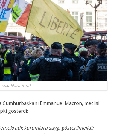
 sokaklara indi!
a Cumhurbaşkanı Emmanuel Macron, meclisi
epki gösterdi:
 demokratik kurumlara saygı gösterilmelidir.