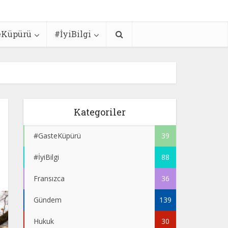
eKüpürü
#İyiBilgi
Kategoriler
#GasteKüpürü
39
#İyiBilgi
88
Fransızca
36
Gündem
139
Hukuk
30