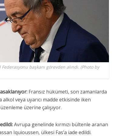
l Federasyonu başkanı görevden alındı. (Photo by
yasaklanıyor:
Fransız hükümeti, son zamanlarda
 alkol veya uyarıcı madde etkisinde iken
üzenleme üzerine çalışıyor.
dildi:
Avrupa genelinde kırmızı bültenle aranan
san Iquioussen, ülkesi Fas’a iade edildi.