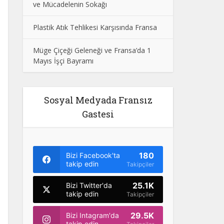
ve Mücadelenin Sokağı
Plastik Atık Tehlikesi Karşısında Fransa
Müge Çiçeği Geleneği ve Fransa’da 1
Mayıs İşçi Bayramı
Sosyal Medyada Fransız
Gastesi
180
Bizi Facebook'ta
takip edin
Takipçiler
25.1K
Bizi Twitter'da
takip edin
Takipçiler
29.5K
Bizi Intagram'da
takip edin