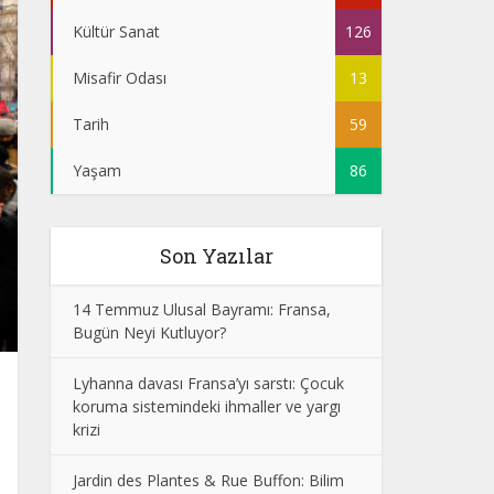
Kültür Sanat
126
Misafir Odası
13
Tarih
59
Yaşam
86
Son Yazılar
14 Temmuz Ulusal Bayramı: Fransa,
Bugün Neyi Kutluyor?
Lyhanna davası Fransa’yı sarstı: Çocuk
koruma sistemindeki ihmaller ve yargı
krizi
Jardin des Plantes & Rue Buffon: Bilim