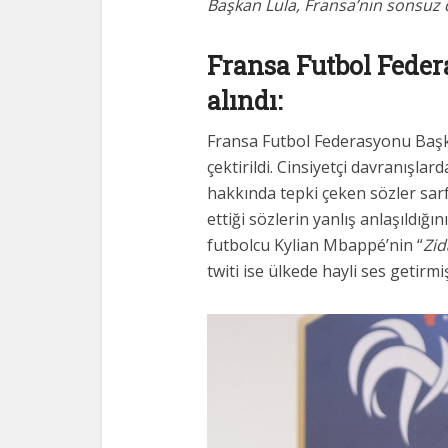
Başkan Lula, Fransa’nın sonsuz 
Fransa Futbol Fede
alındı:
Fransa Futbol Federasyonu Başka
çektirildi. Cinsiyetçi davranışl
hakkında tepki çeken sözler sarf
ettiği sözlerin yanlış anlaşıldığı
futbolcu Kylian Mbappé’nin “
Zid
twiti ise ülkede hayli ses getirmiş