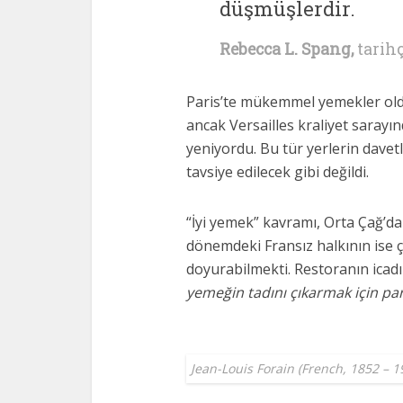
düşmüşlerdir.
Rebecca L. Spang,
tarihç
Paris’te mükemmel yemekler old
ancak Versailles kraliyet sarayın
yeniyordu. Bu tür yerlerin davet
tavsiye edilecek gibi değildi.
“İyi yemek” kavramı, Orta Çağ’da
dönemdeki Fransız halkının ise ç
doyurabilmekti. Restoranın icadı i
yemeğin tadını çıkarmak için p
Jean-Louis Forain (French, 1852 – 1