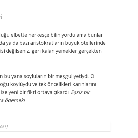
i
uğu elbette herkesçe biliniyordu ama bunlar
da ya da bazı aristokratların büyük otellerinde
lisi değilseniz, geri kalan yemekler gerçekten
n bu yana soyluların bir meşguliyetiydi. O
oğu köylüydü ve tek öncelikleri karınlarını
se yeni bir fikri ortaya çıkardı:
Eşsiz bir
ara ödemek!
931)