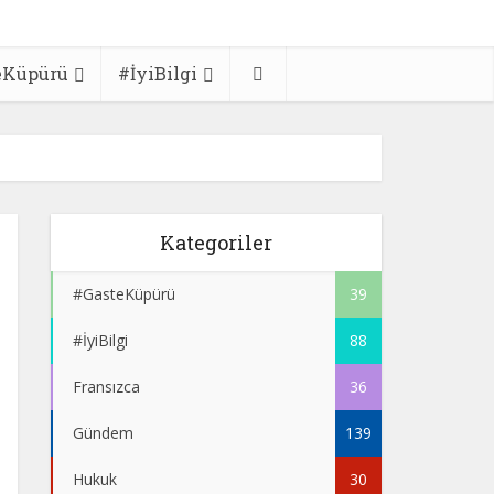
eKüpürü
#İyiBilgi
Kategoriler
#GasteKüpürü
39
#İyiBilgi
88
Fransızca
36
Gündem
139
Hukuk
30