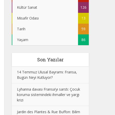
Kültür Sanat
126
Misafir Odası
13
Tarih
59
Yaşam
86
Son Yazılar
14 Temmuz Ulusal Bayramı: Fransa,
Bugün Neyi Kutluyor?
Lyhanna davası Fransa’yı sarstı: Çocuk
koruma sistemindeki ihmaller ve yargı
krizi
Jardin des Plantes & Rue Buffon: Bilim