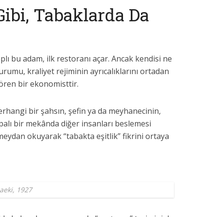
Gibi, Tabaklarda Da
plı bu adam, ilk restoranı açar. Ancak kendisi ne
urumu, kraliyet rejiminin ayrıcalıklarını ortadan
gören bir ekonomisttir.
herhangi bir şahsın, şefin ya da meyhanecinin,
alı bir mekânda diğer insanları beslemesi
eydan okuyarak “tabakta eşitlik” fikrini ortaya
aeki, 1927