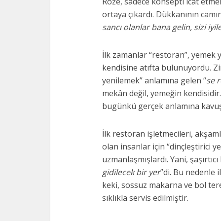
Roze, sadece konsepti icat etme
ortaya çıkardı. Dükkanının camına
sancı olanlar bana gelin, sizi iyi
İlk zamanlar “restoran”, yemek
kendisine atıfta bulunuyordu. Zi
yenilemek” anlamına gelen “
se 
mekân değil, yemeğin kendisidi
bugünkü gerçek anlamına kavuş
İlk restoran işletmecileri, akşa
olan insanlar için “dinçleştirici
uzmanlaşmışlardı. Yani, şaşırtıcı 
gidilecek bir yer
”di. Bu nedenle 
keki, sossuz makarna ve bol tere
sıklıkla servis edilmiştir.