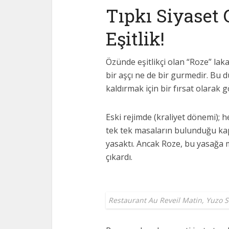
Tıpkı Siyaset 
Eşitlik!
Özünde eşitlikçi olan “Roze” laka
bir aşçı ne de bir gurmedir. Bu d
kaldırmak için bir fırsat olarak 
Eski rejimde (kraliyet dönemi); 
tek tek masaların bulunduğu kap
yasaktı. Ancak Roze, bu yasağa m
çıkardı.
Restaurant Au Reveil Matin
, Yuzo S