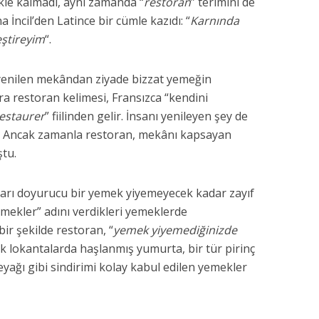
kle kalmadı, aynı zamanda “
restoran
” terimini de
 İncil’den Latince bir cümle kazıdı: “
Karnında
leştireyim
“.
 yenilen mekândan ziyade bizzat yemeğin
ra restoran kelimesi, Fransızca “kendini
restaurer
” fiilinden gelir. İnsanı yenileyen şey de
r. Ancak zamanla restoran, mekânı kapsayan
tu.
mları doyurucu bir yemek yiyemeyecek kadar zayıf
 yemekler” adını verdikleri yemeklerde
bir şekilde restoran, “
yemek yiyemediğinizde
ilk lokantalarda haşlanmış yumurta, bir tür pirinç
yağı gibi sindirimi kolay kabul edilen yemekler