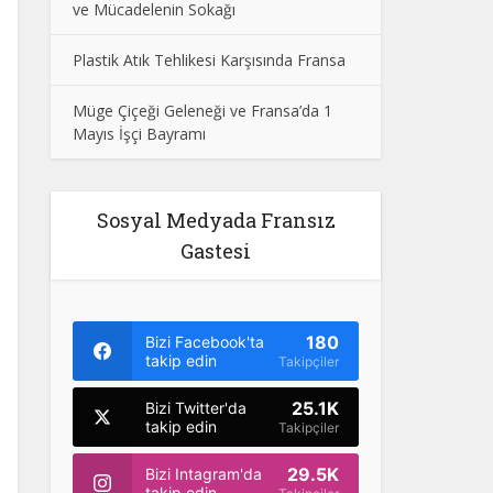
ve Mücadelenin Sokağı
Plastik Atık Tehlikesi Karşısında Fransa
Müge Çiçeği Geleneği ve Fransa’da 1
Mayıs İşçi Bayramı
Sosyal Medyada Fransız
Gastesi
180
Bizi Facebook'ta
takip edin
Takipçiler
25.1K
Bizi Twitter'da
takip edin
Takipçiler
29.5K
Bizi Intagram'da
takip edin