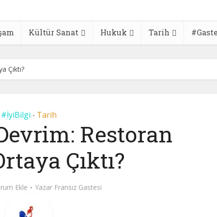
şam
Kültür Sanat
Hukuk
Tarih
#Gast
a Çıktı?
#İyiBilgi
Tarih
•
Devrim: Restoran
Ortaya Çıktı?
rum Ekle
Yazar
Fransız Gastesi