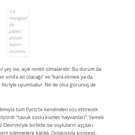
“Le
mangeur
de
pâtes”,
artiste
italien
inconnu
sıl şey ise, açık renkli olmalarıdır. Bu durum da
ir sınıfa ait olacağı” ve “kara ekmek ya da
” fikriyle uyumludur. Ne de olsa görünüş de
dımıyla tüm Paris’te kendinden söz ettirecek
eliştirdi: “tavuk soslu kümes hayvanları”. Yemek
 Devrimi’yle birlikte ise soyluların aşçıları
yeni işletmelere katıldı. Dolayısıyla konsept,