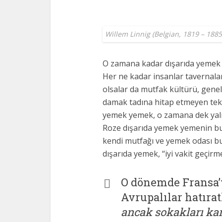
Willem Linnig (Belgian, 1819 – 1885
O zamana kadar dışarıda yemek ye
Her ne kadar insanlar tavernal
olsalar da mutfak kültürü, genel
damak tadına hitap etmeyen tek 
yemek yemek, o zamana dek yaln
Roze dışarıda yemek yemenin bu 
kendi mutfağı ve yemek odası bu
dışarıda yemek, “iyi vakit geçi
O dönemde Fransa’y
Avrupalılar hatıra
ancak sokakları kar