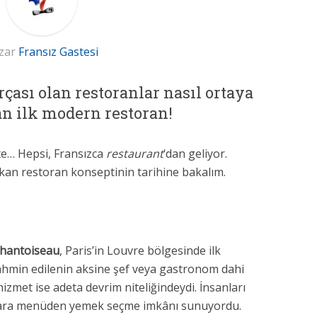
zar
Fransız Gastesi
ası olan restoranlar nasıl ortaya
ılan ilk modern restoran!
te… Hepsi, Fransızca
restaurant
‘dan geliyor.
çıkan restoran konseptinin tarihine bakalım.
Chantoiseau
, Paris’in Louvre bölgesinde ilk
tahmin edilenin aksine şef veya gastronom dahi
izmet ise adeta devrim niteliğindeydi. İnsanları
nlara menüden yemek seçme imkânı sunuyordu.