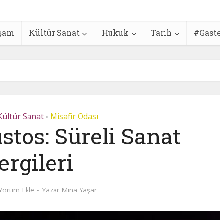
şam
Kültür Sanat
Hukuk
Tarih
#Gast
Kültür Sanat
Misafir Odası
•
stos: Süreli Sanat
ergileri
Yorum Ekle
Yazar
Mina Yaşar