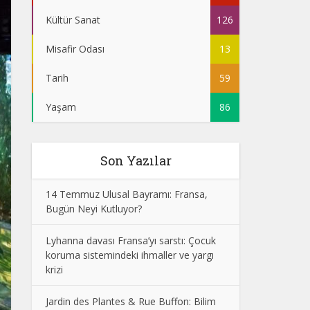
Kültür Sanat
126
Misafir Odası
13
Tarih
59
Yaşam
86
Son Yazılar
14 Temmuz Ulusal Bayramı: Fransa,
Bugün Neyi Kutluyor?
Lyhanna davası Fransa’yı sarstı: Çocuk
koruma sistemindeki ihmaller ve yargı
krizi
Jardin des Plantes & Rue Buffon: Bilim