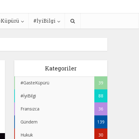
eKüpürü
#İyiBilgi
Kategoriler
#GasteKüpürü
39
#İyiBilgi
88
Fransızca
36
Gündem
139
Hukuk
30