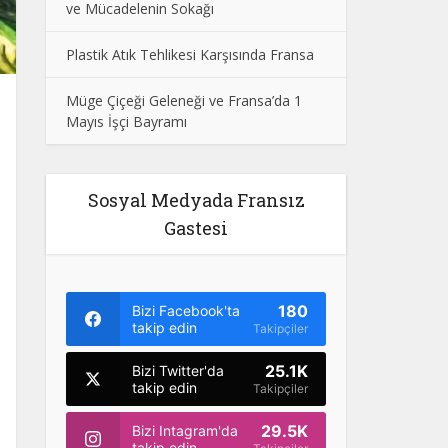
ve Mücadelenin Sokağı
Plastik Atık Tehlikesi Karşısında Fransa
Müge Çiçeği Geleneği ve Fransa’da 1
Mayıs İşçi Bayramı
Sosyal Medyada Fransız
Gastesi
180
Bizi Facebook'ta
takip edin
Takipçiler
25.1K
Bizi Twitter'da
takip edin
Takipçiler
29.5K
Bizi Intagram'da
takip edin