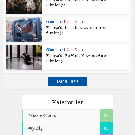
Filmler (29...
Gündem
•
Kültür Sanat
Fransa’da bu hafta vizyona giren
filmler (8...
Gündem
•
Kültür Sanat
Fransa’da Bu Hafta Vizyona Giren
Filmler (1...
Daha Fazla
Kategoriler
#GasteKüpürü
39
#İyiBilgi
88