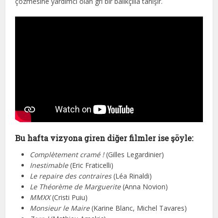
çözmesine yardımcı olan gri bir balıkçılla tanışır.
Bu hafta vizyona giren diğer filmler ise şöyle:
Complètement cramé !
(Gilles Legardinier)
Inestimable
(Eric Fraticelli)
Le repaire des contraires
(Léa Rinaldi)
Le Théorème de Marguerite
(Anna Novion)
MMXX
(Cristi Puiu)
Monsieur le Maire
(Karine Blanc, Michel Tavares)