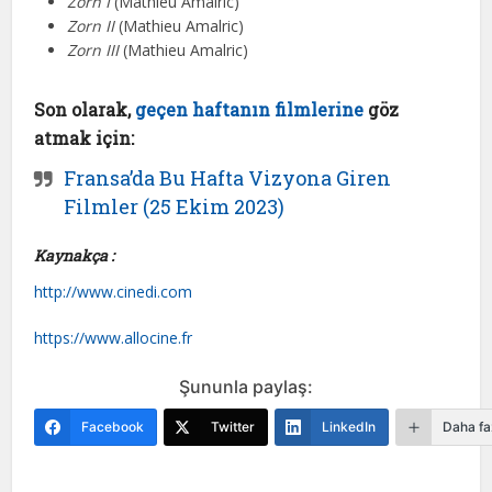
Zorn I
(Mathieu Amalric)
Zorn II
(Mathieu Amalric)
Zorn III
(Mathieu Amalric)
Son olarak,
geçen haftanın filmlerine
göz
atmak için:
Fransa’da Bu Hafta Vizyona Giren
Filmler (25 Ekim 2023)
Kaynakça :
http://www.cinedi.com
https://www.allocine.fr
Şununla paylaş:
Facebook
Twitter
LinkedIn
Daha fa