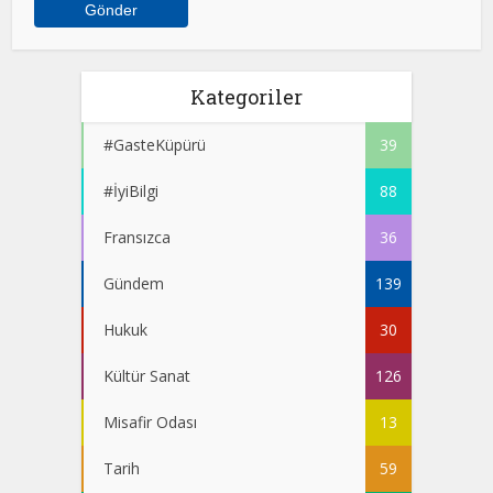
Kategoriler
#GasteKüpürü
39
#İyiBilgi
88
Fransızca
36
Gündem
139
Hukuk
30
Kültür Sanat
126
Misafir Odası
13
Tarih
59