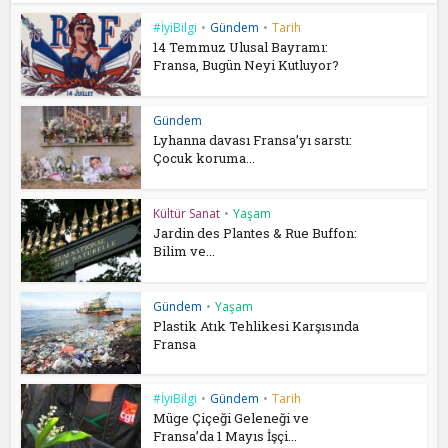
#İyiBilgi
•
Gündem
•
Tarih
14 Temmuz Ulusal Bayramı:
Fransa, Bugün Neyi Kutluyor?
Gündem
Lyhanna davası Fransa’yı sarstı:
Çocuk koruma...
Kültür Sanat
•
Yaşam
Jardin des Plantes & Rue Buffon:
Bilim ve...
Gündem
•
Yaşam
Plastik Atık Tehlikesi Karşısında
Fransa
#İyiBilgi
•
Gündem
•
Tarih
Müge Çiçeği Geleneği ve
Fransa’da 1 Mayıs İşçi...