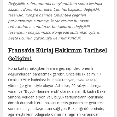
Değişiklik, referandumla onaylandıktan sonra kesinlik
kazanır. Bununla birlikte, Cumhurbaşkanı, değişiklik
tasarısını Kongre halinde toplantıya çağrılan
parlamentoya sunmaya karar verirse bu tasarı
referanduma sunulmaz; bu takdirde, değişiklik
tasarısının onaylanması, Kongrede kullanılan oyların
beşte üçünün çoğunluğu ile mümkündür.
)
Fransa’da Kürtaj Hakkının Tarihsel
Gelişimi
Konu kürtaj hakkıyken Fransa geçmişindeki önemli
değişimlerden bahsetmek gerekir. Öncelikle ilk adım, 17
Ocak 1975’te kadınlara bu hakkı tanıyan, “
Veil Yasası
”
yürürlüğe girmesiyle oluyor. Adını ise, 20. yüzyıla damga
vuran ve “Büyük Hanımefendi” olarak anılan ilk kadın Bakan
Simone Veil’den alıyor. Veil, büyük tartışmaların içerisinde
dimdik durarak kürtaj hakkını meclis gündemine getirerek,
sonrasında yasallaşmasını sağlıyor. Bakanlığı döneminde,
ağır eleştirilerin odağında olmasına rağmen kararından