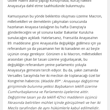
Gisèle Halimi adına yaptığı konuşmada, kürtaj hakkını
Anayasa’ya dahil etme taahhüdünde bulunmuştu.
Kamuoyunun bu yönde beklentisi oluşması üzerine Macron,
milletvekilleri ve derneklerin çalışmaları sonucunda
hazırlanan Anayasa taslağının bu hafta Danıştay’a
gönderileceğini ve yıl sonuna kadar Bakanlar Kurulu’na
sunulacağını açıkladı. Hatırlarsanız, Fransa’da Anayasa’nın
89. maddesine göre Anayasa’da değişikliğe gidilmesi için ya
referandum ya da yasamanın her iki kanadının en az beşte
üçünün onayı gerekiyor. Görünen o ki Macron, milletvekilleri
arasından çıkan bir tasarı üzerine yoğunlaşarak, bu
değişikliğin referandum yerine parlamento yoluyla
Anayasa’ya girmesini tercih ediyor. Bu da, yakın zamanda
Versailles Sarayı’nda her iki meclisin de toplanacağı özel bir
Kongre’nin habercisi. (
Madde 89* : Anayasayı değiştirme
girişiminde bulunma yetkisi Başbakanın teklifi üzerine
Cumhurbaşkanına ve Parlamento üyelerine aittir.
Değiştirme tasarı ya da teklifi 42’nci maddenin üçüncü
fıkrasında belirtilen mühlet içinde görüşülmeli ve her iki
Meclis tarafından de aynı hükümlerle kabul edilmelidir.