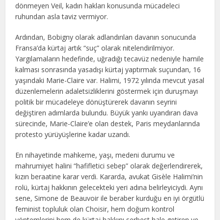
dönmeyen Veil, kadın hakları konusunda mücadeleci
ruhundan asla taviz vermiyor.
Ardından, Bobigny olarak adlandırılan davanın sonucunda
Fransa’da kürtaj artık “suç” olarak nitelendirilmiyor.
Yargılamaların hedefinde, uğradığı tecavüz nedeniyle hamile
kalması sonrasında yasadışı kürtaj yaptırmak suçundan, 16
yaşındaki Marie-Claire var. Halimi, 1972 yılında mevcut yasal
düzenlemelerin adaletsizliklerini göstermek için duruşmayı
politik bir mücadeleye dönüştürerek davanın seyrini
değiştiren adımlarda bulundu. Büyük yankı uyandıran dava
sürecinde, Marie-Claire’e olan destek, Paris meydanlarında
protesto yürüyüşlerine kadar uzandı.
En nihayetinde mahkeme, yaşı, medeni durumu ve
mahrumiyet halini “hafifletici sebep” olarak değerlendirerek,
kızın beraatine karar verdi. Kararda, avukat Gisèle Halimi’nin
rolü, kürtaj hakkının gelecekteki yeri adına belirleyiciydi. Aynı
sene, Simone de Beauvoir ile beraber kurduğu en iyi örgütlü
feminist topluluk olan Choisir, hem doğum kontrol
yöntemlerini hem de kürtaj hakkını serbest hale getiren ve