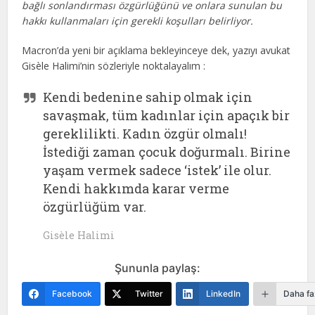
bağlı sonlandırması özgürlüğünü ve onlara sunulan bu
hakkı kullanmaları için gerekli koşulları belirliyor.
Macron’da yeni bir açıklama bekleyinceye dek, yazıyı avukat
Gisèle Halimi’nin sözleriyle noktalayalım :
Kendi bedenine sahip olmak için
savaşmak, tüm kadınlar için apaçık bir
gereklilikti. Kadın özgür olmalı!
İstediği zaman çocuk doğurmalı. Birine
yaşam ver­mek sadece ‘istek’ ile olur.
Kendi hakkımda karar verme
özgürlüğüm var.
Gisèle Halimi
Şununla paylaş:
Facebook
Twitter
LinkedIn
Daha fa