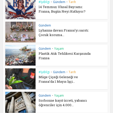
#İyiBilgi
•
Gündem
•
Tarih
14 Temmuz Ulusal Bayramı:
Fransa, Bugün Neyi Kutluyor?
Gündem
Lyhanna davası Fransa’yı sarstı:
Çocuk koruma...
Gündem
•
Yaşam
Plastik Atık Tehlikesi Karşısında
Fransa
#İyiBilgi
•
Gündem
•
Tarih
Müge Çiçeği Geleneği ve
Fransa’da 1 Mayıs İşçi...
Gündem
•
Yaşam
Sorbonne kayıt ücreti, yabancı
öğrenciler için 4.000...