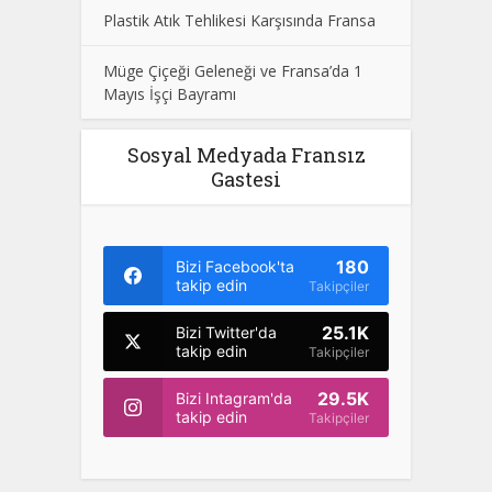
Plastik Atık Tehlikesi Karşısında Fransa
Müge Çiçeği Geleneği ve Fransa’da 1
Mayıs İşçi Bayramı
Sosyal Medyada Fransız
Gastesi
180
Bizi Facebook'ta
takip edin
Takipçiler
25.1K
Bizi Twitter'da
takip edin
Takipçiler
29.5K
Bizi Intagram'da
takip edin
Takipçiler