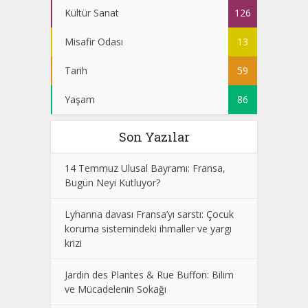
Kültür Sanat
126
Misafir Odası
13
Tarih
59
Yaşam
86
Son Yazılar
14 Temmuz Ulusal Bayramı: Fransa,
Bugün Neyi Kutluyor?
Lyhanna davası Fransa’yı sarstı: Çocuk
koruma sistemindeki ihmaller ve yargı
krizi
Jardin des Plantes & Rue Buffon: Bilim
ve Mücadelenin Sokağı