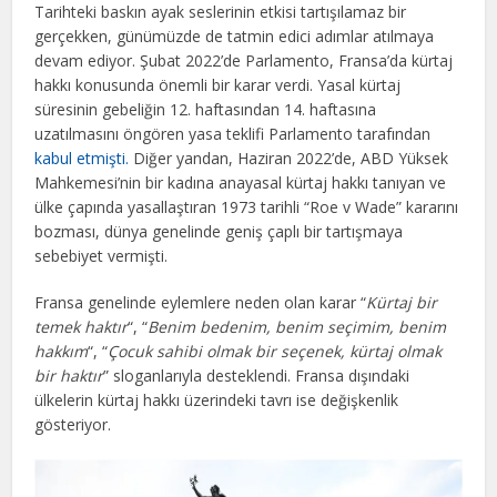
Tarihteki baskın ayak seslerinin etkisi tartışılamaz bir
gerçekken, günümüzde de tatmin edici adımlar atılmaya
devam ediyor. Şubat 2022’de Parlamento, Fransa’da kürtaj
hakkı konusunda önemli bir karar verdi. Yasal kürtaj
süresinin gebeliğin 12. haftasından 14. haftasına
uzatılmasını öngören yasa teklifi Parlamento tarafından
kabul etmişti.
Diğer yandan, Haziran 2022’de, ABD Yüksek
Mahkemesi’nin bir kadına anayasal kürtaj hakkı tanıyan ve
ülke çapında yasallaştıran 1973 tarihli “Roe v Wade” kararını
bozması, dünya genelinde geniş çaplı bir tartışmaya
sebebiyet vermişti.
Fransa genelinde eylemlere neden olan karar “
Kürtaj bir
temek haktır
“, “
Benim bedenim, benim seçimim, benim
hakkım
“, “
Çocuk sahibi olmak bir seçenek, kürtaj olmak
bir haktır
” sloganlarıyla desteklendi. Fransa dışındaki
ülkelerin kürtaj hakkı üzerindeki tavrı ise değişkenlik
gösteriyor.