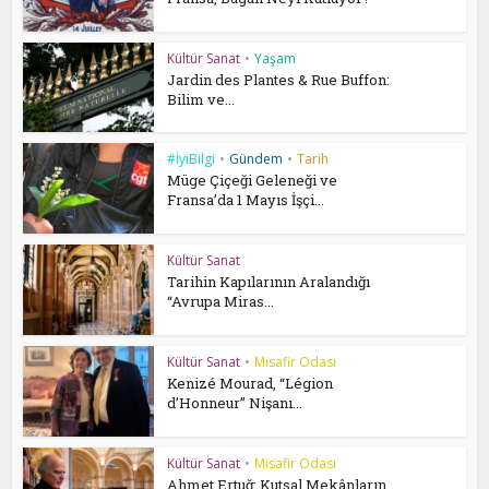
Kültür Sanat
•
Yaşam
Jardin des Plantes & Rue Buffon:
Bilim ve...
#İyiBilgi
•
Gündem
•
Tarih
Müge Çiçeği Geleneği ve
Fransa’da 1 Mayıs İşçi...
Kültür Sanat
Tarihin Kapılarının Aralandığı
“Avrupa Miras...
Kültür Sanat
•
Misafir Odası
Kenizé Mourad, “Légion
d’Honneur” Nişanı...
Kültür Sanat
•
Misafir Odası
Ahmet Ertuğ: Kutsal Mekânların