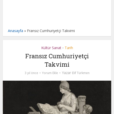
Anasayfa
»
Fransız Cumhuriyetçi Takvimi
Kültür Sanat
Tarih
•
Fransız Cumhuriyetçi
Takvimi
Yazar
3 yıl önce
Yorum Ekle
Elif Türkmen