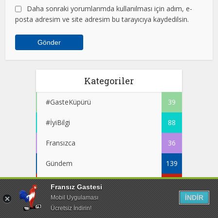
Daha sonraki yorumlarımda kullanılması için adım, e-
posta adresim ve site adresim bu tarayıcıya kaydedilsin.
Kategoriler
#GasteKüpürü
39
#İyiBilgi
88
Fransızca
36
Gündem
139
Hukuk
30
Fransız Gastesi
İNDİR
Mobil Uygulaması
Kültür Sanat
126
Ücretsiz İndirin!