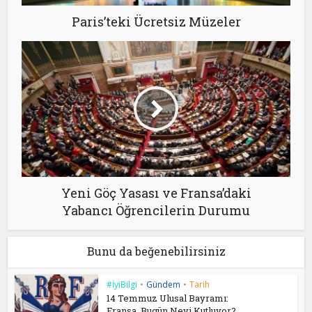
Paris’teki Ücretsiz Müzeler
Yeni Göç Yasası ve Fransa’daki
Yabancı Öğrencilerin Durumu
Bunu da beğenebilirsiniz
#İyiBilgi
•
Gündem
•
Tarih
14 Temmuz Ulusal Bayramı:
Fransa, Bugün Neyi Kutluyor?