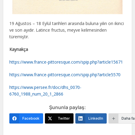
19 Ağustos – 18 Eylül tarihleri arasında buluna yılın on ikinci
ve son ayıdır. Latince fructus, meyve kelimesinden
türemiştir.
Kaynakça
https://www.france-pittoresque.com/spip.php?article15671
https://www.france-pittoresque.com/spip.php?article5570
https://www.persee.fr/doc/dhs_0070-
6760_1988_num_20_1_2866
Şununla paylaş:
Facebook
Twitter
LinkedIn
Daha fa