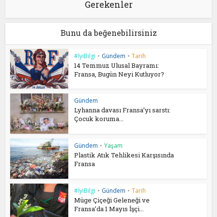
Gerekenler
Bunu da beğenebilirsiniz
#İyiBilgi
•
Gündem
•
Tarih
14 Temmuz Ulusal Bayramı:
Fransa, Bugün Neyi Kutluyor?
Gündem
Lyhanna davası Fransa’yı sarstı:
Çocuk koruma...
Gündem
•
Yaşam
Plastik Atık Tehlikesi Karşısında
Fransa
#İyiBilgi
•
Gündem
•
Tarih
Müge Çiçeği Geleneği ve
Fransa’da 1 Mayıs İşçi...