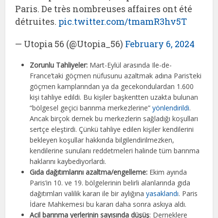
Paris. De très nombreuses affaires ont été
détruites.
pic.twitter.com/tmamR3hv5T
— Utopia 56 (@Utopia_56)
February 6, 2024
Zorunlu Tahliyeler:
Mart-Eylül arasında Ile-de-
France’taki göçmen nüfusunu azaltmak adına Paris’teki
göçmen kamplarından ya da gecekondulardan 1.600
kişi tahliye edildi. Bu kişiler başkentten uzakta bulunan
“bölgesel geçici barınma merkezlerine”
yönlendirildi
.
Ancak birçok dernek bu merkezlerin sağladığı koşulları
sertçe eleştirdi. Çünkü tahliye edilen kişiler kendilerini
bekleyen koşullar hakkında bilgilendirilmezken,
kendilerine sunulanı reddetmeleri halinde tüm barınma
haklarını kaybediyorlardı.
Gıda dağıtımlarını azaltma/engelleme:
Ekim ayında
Paris’in 10. ve 19. bölgelerinin belirli alanlarında gıda
dağıtımları valilik kararı ile bir aylığına
yasaklandı
. Paris
İdare Mahkemesi bu kararı daha sonra askıya aldı.
Acil barınma yerlerinin sayısında düşüş
: Derneklere