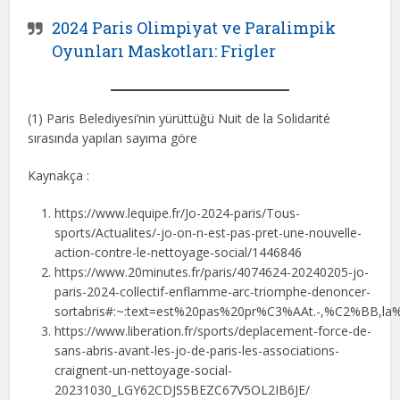
2024 Paris Olimpiyat ve Paralimpik
Oyunları Maskotları: Frigler
(1) Paris Belediyesi’nin yürüttüğü Nuit de la Solidarité
sırasında yapılan sayıma göre
Kaynakça :
https://www.lequipe.fr/Jo-2024-paris/Tous-
sports/Actualites/-jo-on-n-est-pas-pret-une-nouvelle-
action-contre-le-nettoyage-social/1446846
https://www.20minutes.fr/paris/4074624-20240205-jo-
paris-2024-collectif-enflamme-arc-triomphe-denoncer-
sortabris#:~:text=est%20pas%20pr%C3%AAt.-,%C2%BB,l
https://www.liberation.fr/sports/deplacement-force-de-
sans-abris-avant-les-jo-de-paris-les-associations-
craignent-un-nettoyage-social-
20231030_LGY62CDJS5BEZC67V5OL2IB6JE/