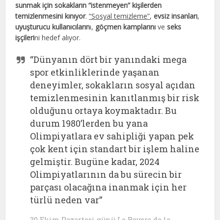
sunmak için sokakların “istenmeyen” kişilerden
temizlenmesini kınıyor
.
“Sosyal temizleme”
,
evsiz insanları
,
uyuşturucu kullanıcıların
ı,
göçmen kamplarını
ve
seks
işçileri
ni hedef alıyor.
“Dünyanın dört bir yanındaki mega
spor etkinliklerinde yaşanan
deneyimler, sokakların sosyal açıdan
temizlenmesinin kanıtlanmış bir risk
olduğunu ortaya koymaktadır. Bu
durum 1980’lerden bu yana
Olimpiyatlara ev sahipliği yapan pek
çok kent için standart bir işlem haline
gelmiştir. Bugüne kadar, 2024
Olimpiyatlarının da bu sürecin bir
parçası olacağına inanmak için her
türlü neden var”
30 Ekim Pazartesi günü Le Revers de la