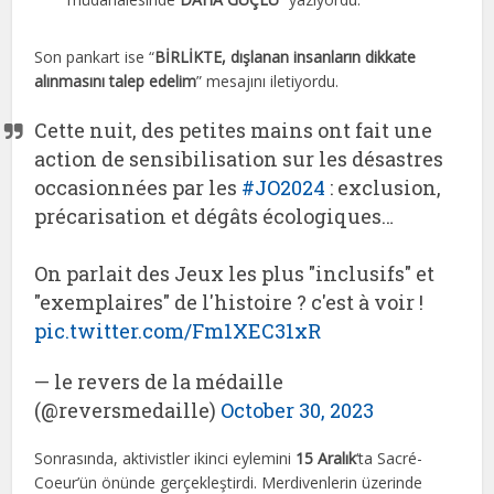
Son pankart ise “
BİRLİKTE, dışlanan insanların dikkate
alınmasını talep edelim
” mesajını iletiyordu.
Cette nuit, des petites mains ont fait une
action de sensibilisation sur les désastres
occasionnées par les
#JO2024
: exclusion,
précarisation et dégâts écologiques…
On parlait des Jeux les plus "inclusifs" et
"exemplaires" de l'histoire ? c'est à voir !
pic.twitter.com/Fm1XEC31xR
— le revers de la médaille
(@reversmedaille)
October 30, 2023
Sonrasında, aktivistler ikinci eylemini
15 Aralık
‘ta Sacré-
Coeur’ün önünde gerçekleştirdi. Merdivenlerin üzerinde