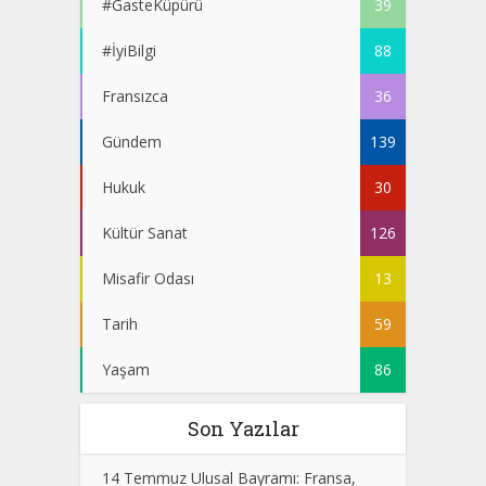
#GasteKüpürü
39
#İyiBilgi
88
Fransızca
36
Gündem
139
Hukuk
30
Kültür Sanat
126
Misafir Odası
13
Tarih
59
Yaşam
86
Son Yazılar
14 Temmuz Ulusal Bayramı: Fransa,