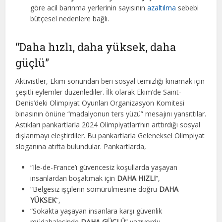
göre acil barınma yerlerinin sayısının
azaltılma
sebebi
bütçesel nedenlere bağlı.
“Daha hızlı, daha yüksek, daha
güçlü”
Aktivistler, Ekim sonundan beri sosyal temizliği kınamak için
çeşitli eylemler düzenlediler. İlk olarak Ekim’de Saint-
Denis’deki Olimpiyat Oyunları Organizasyon Komitesi
binasının önüne “madalyonun ters yüzü” mesajını yansıttılar.
Astıkları pankartlarla 2024 Olimpiyatları’nın arttırdığı sosyal
dışlanmayı eleştirdiler. Bu pankartlarla Geleneksel Olimpiyat
sloganına atıfta bulundular. Pankartlarda,
“Ile-de-France’ı güvencesiz koşullarda yaşayan
insanlardan boşaltmak için
DAHA HIZLI
“,
“Belgesiz işçilerin sömürülmesine doğru
DAHA
YÜKSEK
“,
“Sokakta yaşayan insanlara karşı güvenlik
müdahalesinde
DAHA GÜÇLÜ
” yazıyordu.