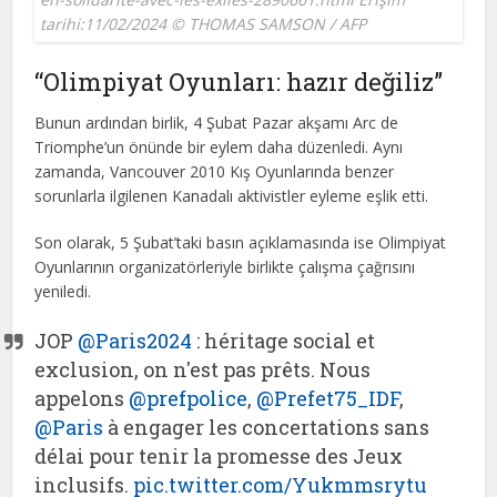
tarihi:11/02/2024 © THOMAS SAMSON / AFP
“Olimpiyat Oyunları: hazır değiliz”
Bunun ardından birlik, 4 Şubat Pazar akşamı Arc de
Triomphe’un önünde bir eylem daha düzenledi. Aynı
zamanda, Vancouver 2010 Kış Oyunlarında benzer
sorunlarla ilgilenen Kanadalı aktivistler eyleme eşlik etti.
Son olarak, 5 Şubat’taki basın açıklamasında ise Olimpiyat
Oyunlarının organizatörleriyle birlikte çalışma çağrısını
yeniledi.
JOP
@Paris2024
: héritage social et
exclusion, on n'est pas prêts. Nous
appelons
@prefpolice
,
@Prefet75_IDF
,
@Paris
à engager les concertations sans
délai pour tenir la promesse des Jeux
inclusifs.
pic.twitter.com/Yukmmsrytu