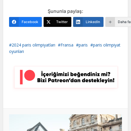
Şununla paylaş:
Facebook
Twitter
LinkedIn
Daha fa
2024 paris olimpiyatları
Fransa
paris
paris olimpiyat
oyunları