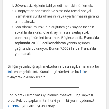
Güvencesiz kişilerin tahliye edilme riskini önlemek,
Olimpiyatlar öncesinde ve sırasında temel sosyal
hizmetlerin sürdürülmesini veya uyarlanmasını garanti
altına almak,
Son olarak, mümkün olduğunca çok sayıda insanın
sokaklardan kalıcı olarak ayrılmasını sağlayacak
barınma çözümleri bırakmak. Böylece birlik,
Fransa’da
toplamda 20.000 acil konaklama yeri
nin açılması
çağrısında bulunuyor. Bunun 7.000’i Ile-de-France’da
yer alacak.
Birliğin yayınladığı açık mektuba ve basın açıklamalarına bu
linkt
en erişebilirsiniz. Sunulan çözümleri ise bu
link
e
tıklayarak okuyabilirsiniz.
Son olarak Olimpiyat Oyunlarının maskotu Frig şapkası
oldu. Peki bu şapkanın tarihteki yerini biliyor muydunuz?
Yazımıza
göz atmayı unutmayın.