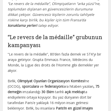
“Le revers de la médaille”, Olimpiyatların “arka yüzü”ne,
toplumdan dışlanan en güvencesizlerin durumuna
dikkat çekiyor. Güvencesiz kişilerin zorunlu tahliyele
riskine karşı birlik, bu kişiler için tüm Fransa’da
konaklama yerleri
talep ediyor.
“Le revers de la médaille” grubunun
kampanyası
“Le revers de la médaille”, 80’den fazla dernek ve STK’yı bir
araya getiriyor. Grupta Emmaüs France, Médecins du
Monde, la Ligue des droits de l’Homme gibi dernekler yer
alıyor.
Birlik,
Olimpiyat Oyunları Organizasyon Komitesi
‘ne
(OCOG),
sporculara
ve
federasyon
lara hitaben yazılan
, 75
derneğin
imzalandığı
30 Ekim
tarihli
açık mektup
ta
endişelerini ortaya koyuyor. Bu yaz dünyanın dört bir
tarafından Paris’e yaklaşık 16 milyon insan gelmesi
bekleniyor. Birlik, bu insanlara
Paris’in en güzel imajını