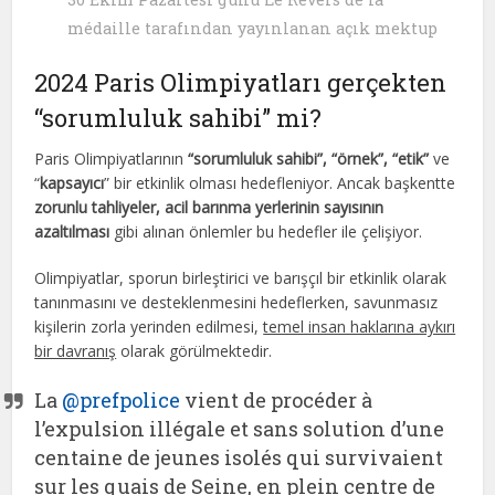
médaille tarafından yayınlanan açık mektup
2024 Paris Olimpiyatları gerçekten
“sorumluluk sahibi” mi?
Paris Olimpiyatlarının
“sorumluluk sahibi”, “örnek”, “etik”
ve
“
kapsayıcı
” bir etkinlik olması hedefleniyor. Ancak başkentte
zorunlu tahliyeler, acil barınma yerlerinin sayısının
azaltılması
gibi alınan önlemler bu hedefler ile çelişiyor.
Olimpiyatlar, sporun birleştirici ve barışçıl bir etkinlik olarak
tanınmasını ve desteklenmesini hedeflerken, savunmasız
kişilerin zorla yerinden edilmesi,
temel insan haklarına aykırı
bir davranış
olarak görülmektedir.
La
@prefpolice
vient de procéder à
l’expulsion illégale et sans solution d’une
centaine de jeunes isolés qui survivaient
sur les quais de Seine, en plein centre de