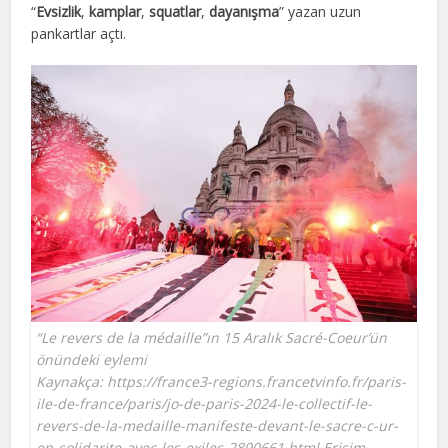
“
Evsizlik
,
kamplar
,
squatlar
,
dayanışma
” yazan uzun
pankartlar açtı.
“Le revers de la médaille”ın 15 Aralık Sacré-Coeur’ün
önündeki eylemi
Kaynakça: https://france3-regions.francetvinfo.fr/paris-
ile-de-france/paris/jo-de-paris-2024-le-collectif-le-
revers-de-la-medaille-manifeste-devant-le-sacre-c-ur-
en-solidarite-avec-les-exiles-2890661.html Erişim