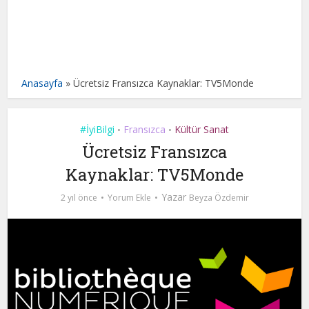
Anasayfa
»
Ücretsiz Fransızca Kaynaklar: TV5Monde
#İyiBilgi
Fransızca
Kültür Sanat
•
•
Ücretsiz Fransızca
Kaynaklar: TV5Monde
Yazar
2 yıl önce
Yorum Ekle
Beyza Özdemir