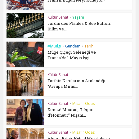
Fransa, Bugün Neyi Kutluyor?
Kültür Sanat
•
Yaşam
Jardin des Plantes & Rue Buffon:
Bilim ve...
#İyiBilgi
•
Gündem
•
Tarih
Müge Çiçeği Geleneği ve
Fransa’da 1 Mayıs İşçi...
Kültür Sanat
Tarihin Kapılarının Aralandığı
“Avrupa Miras...
Kültür Sanat
•
Misafir Odası
Kenizé Mourad, “Légion
d’Honneur” Nişanı...
Kültür Sanat
•
Misafir Odası
Ahmet Ertuğ: Kutsal Mekânların