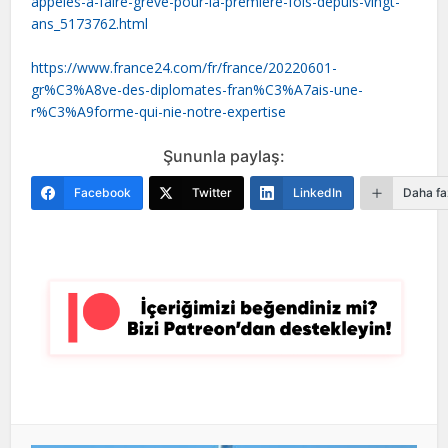
appeles-a-faire-greve-pour-la-premiere-fois-depuis-vingt-
ans_5173762.html
https://www.france24.com/fr/france/20220601-
gr%C3%A8ve-des-diplomates-fran%C3%A7ais-une-
r%C3%A9forme-qui-nie-notre-expertise
Şununla paylaş:
Facebook
Twitter
LinkedIn
Daha fa