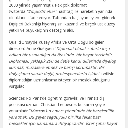
2003 yılında yaşanmıştı). Pek çok diplomat
twitterda
“#diplo2metier”
hashtagi ile hareketin yanında
olduklarını ifade ediyor. Tabandan başlayan eylem giderek
Dışişleri Bakanlığı hiyerarşisini kazandı ve birçok üst düzey
yetkili ve büyükelçinin desteğini aldı.
Quai d’Orsay’de Kuzey Afrika ve Orta Doğu bölgeleri
direktörü Anne Guéguen “
Diplomat olmak sabırla inşa
edilen bir uzmanlığın da ötesinde, bir hayat tercihidir.
Diplomasi; yaklaşık 200 devletle kendi dillerinde diyalog
kurmak, müzakere etmek ve barışı korumaktır. Bir
doğaçlama sanatı değil, profesyonellerin işidir.
” twitiyle
diplomatlığın uzmanlaşma isteyen bir meslek olduğunu
vurguladı.
Sciences Po Paris’de öğretim görevlisi ve Fransız dış
politikası uzmanı Christian Lequesne, bu kararı şöyle
yorumladı: “
Macron’un amacı yönetimde bir hareketlilik
yaratmak. Bu gayet sağduyulu bir ilke fakat bazı
meslekler için uzmanlara ihtiyaç vardır. İster şahsi hayat