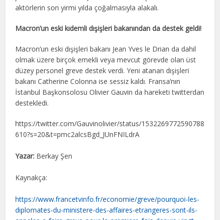
aktörlerin son yirmi yılda çoğalmasıyla alakalı.
Macron’un eski kıdemli dışişleri bakanından da destek geldi!
Macron’un eski dışişleri bakanı Jean Yves le Drian da dahil
olmak üzere birçok emekli veya mevcut görevde olan üst
düzey personel greve destek verdi. Yeni atanan dışişleri
bakanı Catherine Colonna ise sessiz kaldı. Fransa’nın
İstanbul Başkonsolosu Olivier Gauvin da hareketi twitterdan
destekledi.
https://twitter.com/Gauvinolivier/status/1532269772590788
610?s=20&t=pmc2alcsBgd_JUnFNILdrA
Yazar:
Berkay Şen
Kaynakça:
https://www.francetvinfo.fr/economie/greve/pourquoi-les-
diplomates-du-ministere-des-affaires-etrangeres-sont-ils-