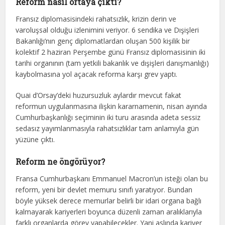
Reform nasıl ortaya çıktı?
Fransız diplomasisindeki rahatsızlık, krizin derin ve
varoluşsal olduğu izlenimini veriyor. 6 sendika ve Dışişleri
Bakanlığı’nın genç diplomatlardan oluşan 500 kişilik bir
kolektif 2 haziran Perşembe günü Fransız diplomasisinin iki
tarihi organının (tam yetkili bakanlık ve dışişleri danışmanlığı)
kaybolmasına yol açacak reforma karşı grev yaptı.
Quai d’Orsay’deki huzursuzluk aylardır mevcut fakat
reformun uygulanmasına ilişkin kararnamenin, nisan ayında
Cumhurbaşkanlığı seçiminin iki turu arasında adeta sessiz
sedasız yayımlanmasıyla rahatsızlıklar tam anlamıyla gün
yüzüne çıktı.
Reform ne öngörüyor?
Fransa Cumhurbaşkanı Emmanuel Macron’un isteği olan bu
reform, yeni bir devlet memuru sınıfı yaratıyor. Bundan
böyle yüksek derece memurlar belirli bir idari organa bağlı
kalmayarak kariyerleri boyunca düzenli zaman aralıklarıyla
farklı organlarda görev yapabilecekler. Yani aslında kariyer