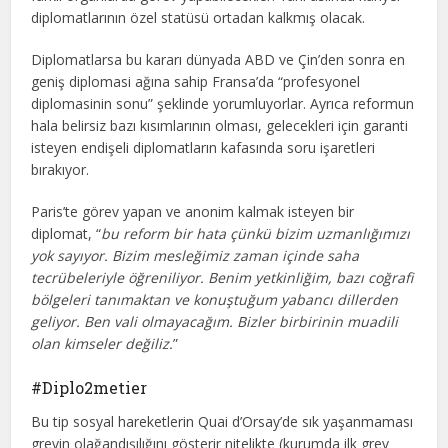
diplomatlarının özel statüsü ortadan kalkmış olacak.
Diplomatlarsa bu kararı dünyada ABD ve Çin’den sonra en
geniş diplomasi ağına sahip Fransa’da “profesyonel
diplomasinin sonu” şeklinde yorumluyorlar. Ayrıca reformun
hala belirsiz bazı kısımlarının olması, gelecekleri için garanti
isteyen endişeli diplomatların kafasında soru işaretleri
bırakıyor.
Paris’te görev yapan ve anonim kalmak isteyen bir
diplomat, “
bu reform bir hata çünkü bizim uzmanlığımızı
yok sayıyor. Bizim mesleğimiz zaman içinde saha
tecrübeleriyle öğreniliyor. Benim yetkinliğim, bazı coğrafi
bölgeleri tanımaktan ve konuştuğum yabancı dillerden
geliyor. Ben vali olmayacağım. Bizler birbirinin muadili
olan kimseler değiliz.
”
#Diplo2metier
Bu tip sosyal hareketlerin Quai d’Orsay’de sık yaşanmaması
grevin olağandışılığını gösterir nitelikte (kurumda ilk grev