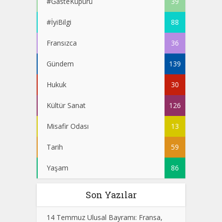
#GasteKüpürü
39
#İyiBilgi
88
Fransızca
36
Gündem
139
Hukuk
30
Kültür Sanat
126
Misafir Odası
13
Tarih
59
Yaşam
86
Son Yazılar
14 Temmuz Ulusal Bayramı: Fransa,