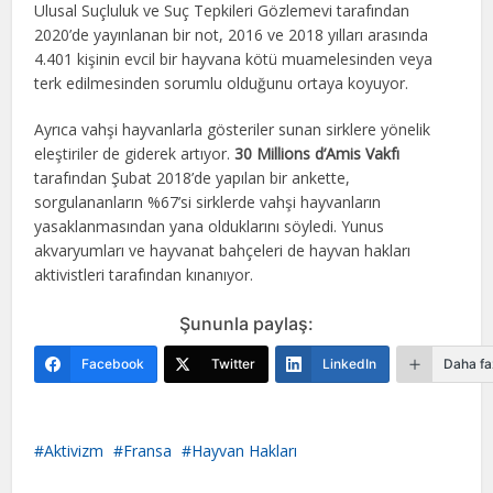
Ulusal Suçluluk ve Suç Tepkileri Gözlemevi tarafından
2020’de yayınlanan bir not, 2016 ve 2018 yılları arasında
4.401 kişinin evcil bir hayvana kötü muamelesinden veya
terk edilmesinden sorumlu olduğunu ortaya koyuyor.
Ayrıca vahşi hayvanlarla gösteriler sunan sirklere yönelik
eleştiriler de giderek artıyor.
30 Millions d’Amis Vakfı
tarafından Şubat 2018’de yapılan bir ankette,
sorgulananların %67’si sirklerde vahşi hayvanların
yasaklanmasından yana olduklarını söyledi. Yunus
akvaryumları ve hayvanat bahçeleri de hayvan hakları
aktivistleri tarafından kınanıyor.
Şununla paylaş:
Facebook
Twitter
LinkedIn
Daha fa
Aktivizm
Fransa
Hayvan Hakları