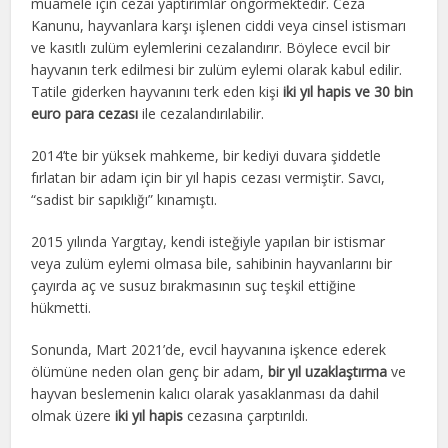
muamele için cezai yaptırımlar öngörmektedir. Ceza
Kanunu, hayvanlara karşı işlenen ciddi veya cinsel istismarı
ve kasıtlı zulüm eylemlerini cezalandırır. Böylece evcil bir
hayvanın terk edilmesi bir zulüm eylemi olarak kabul edilir.
Tatile giderken hayvanını terk eden kişi
iki yıl hapis ve 30 bin
euro para cezası
ile cezalandırılabilir.
2014’te bir yüksek mahkeme, bir kediyi duvara şiddetle
fırlatan bir adam için bir yıl hapis cezası vermiştir. Savcı,
“sadist bir sapıklığı” kınamıştı.
2015 yılında Yargıtay, kendi isteğiyle yapılan bir istismar
veya zulüm eylemi olmasa bile, sahibinin hayvanlarını bir
çayırda aç ve susuz bırakmasının suç teşkil ettiğine
hükmetti.
Sonunda, Mart 2021’de, evcil hayvanına işkence ederek
ölümüne neden olan genç bir adam,
bir yıl uzaklaştırma
ve
hayvan beslemenin kalıcı olarak yasaklanması da dahil
olmak üzere
iki yıl hapis
cezasına çarptırıldı.