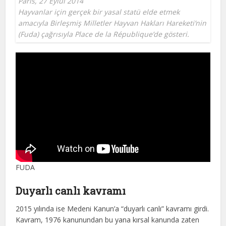
Paris, 27 Eylül 2014
Hayvanlar için gerçek bir yasal statü elde etmek
amacıyla Birleşmiş Milletler Hayvan Hakları Hareketi’nin
(Fuda) çağrısıyla Place de la République’de gösteri.
FUDA
Duyarlı canlı kavramı
2015 yılında ise Medeni Kanun’a “duyarlı canlı” kavramı girdi.
Kavram, 1976 kanunundan bu yana kırsal kanunda zaten