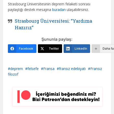
Strasbourg Üniversitesinin deprem felaketi sonrası
paylaştığı destek mesajına
buradan
ulaşabilirsiniz.
Strasbourg Üniversitesi: “Yardıma
Hazırız”
Şununla paylaş:
Facebook
Twitter
LinkedIn
Daha fa
deprem
felsefe
Fransa
fransız edebiyatı
Fransız
filozof