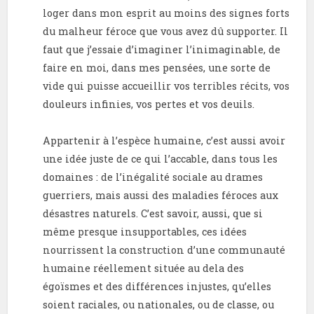
loger dans mon esprit au moins des signes forts
du malheur féroce que vous avez dû supporter. Il
faut que j’essaie d’imaginer l’inimaginable, de
faire en moi, dans mes pensées, une sorte de
vide qui puisse accueillir vos terribles récits, vos
douleurs infinies, vos pertes et vos deuils.
Appartenir à l’espèce humaine, c’est aussi avoir
une idée juste de ce qui l’accable, dans tous les
domaines : de l’inégalité sociale au drames
guerriers, mais aussi des maladies féroces aux
désastres naturels. C’est savoir, aussi, que si
même presque insupportables, ces idées
nourrissent la construction d’une communauté
humaine réellement située au dela des
égoïsmes et des différences injustes, qu’elles
soient raciales, ou nationales, ou de classe, ou