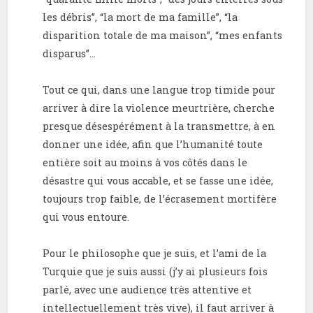
les débris”, “la mort de ma famille”, “la
disparition totale de ma maison”, “mes enfants
disparus”…
Tout ce qui, dans une langue trop timide pour
arriver à dire la violence meurtrière, cherche
presque désespérément à la transmettre, à en
donner une idée, afin que l’humanité toute
entière soit au moins à vos côtés dans le
désastre qui vous accable, et se fasse une idée,
toujours trop faible, de l’écrasement mortifère
qui vous entoure.
Pour le philosophe que je suis, et l’ami de la
Turquie que je suis aussi (j’y ai plusieurs fois
parlé, avec une audience très attentive et
intellectuellement très vive), il faut arriver à