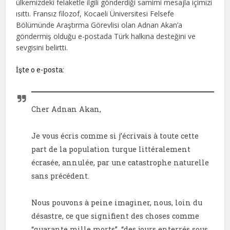
ülkemizdeki felaketle ilgili gönderdiği samimi mesajla içimizi
ısıttı. Fransız filozof, Kocaeli Üniversitesi Felsefe
Bölümünde Araştırma Görevlisi olan Adnan Akan’a
göndermiş olduğu e-postada Türk halkına desteğini ve
sevgisini belirtti.
İşte o e-posta:
Cher Adnan Akan,
Je vous écris comme si j’écrivais à toute cette
part de la population turque littéralement
écrasée, annulée, par une catastrophe naturelle
sans précédent.
Nous pouvons à peine imaginer, nous, loin du
désastre, ce que signifient des choses comme
“quarante mille morts”, “des jours enterrés sous