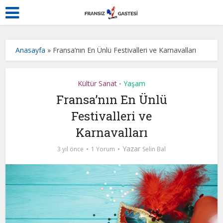
Anasayfa
»
Fransa’nın En Ünlü Festivalleri ve Karnavalları
Kültür Sanat
Yaşam
•
Fransa’nın En Ünlü
Festivalleri ve
Karnavalları
Yazar
3 yıl önce
1 Yorum
Selin Bal