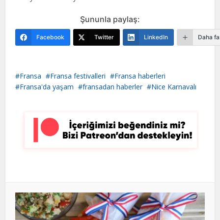
Şununla paylaş:
Facebook
Twitter
LinkedIn
Daha fa
Fransa
Fransa festivalleri
Fransa haberleri
Fransa'da yaşam
fransadan haberler
Nice Karnavalı