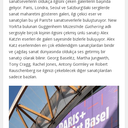
sanatseverlerin oldukça ilgisini çeken galerilerin başında
geliyor. Paris, Londra, Seoul ve Salzburg’daki sergilerde
sanat maharetini gösteren galeri, ilgi çekici eser ve
sanatçıları bu yıl Paris’te sanatseverlerle buluşturuyor. New
York’ta bulunan Guggenheim Müzesi’nde
Gathering
adlı
sergisiyle birçok kişinin ilgisini çekmiş ünlü sanatçı Alex
Katz’ın eserleri de galeri sayesinde bizlerle buluşuyor. Alex
Katz eserlerinden en çok etkilendiğim sanatçılardan biridir
ve çağdaş sanat dünyasında oldukça ses getirmiş bir
sanatçı olarak bilinir. Georg Baselitz, Martha Jungwirth,
Tony Cragg, Rachel Jones, Antony Gormley ve Robert
Rauschenberg ise ilginizi çekebilecek diğer sanatçılardan
sadece bazıları.