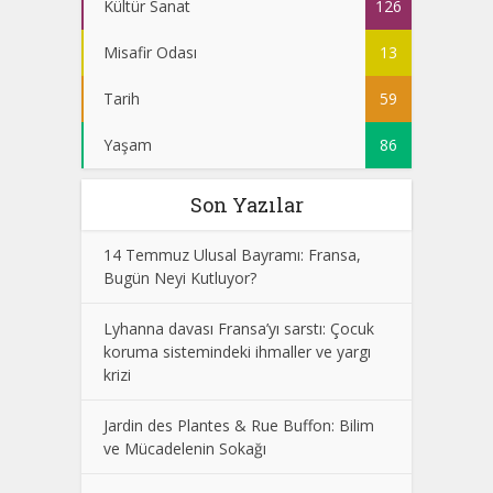
Kültür Sanat
126
Misafir Odası
13
Tarih
59
Yaşam
86
Son Yazılar
14 Temmuz Ulusal Bayramı: Fransa,
Bugün Neyi Kutluyor?
Lyhanna davası Fransa’yı sarstı: Çocuk
koruma sistemindeki ihmaller ve yargı
krizi
Jardin des Plantes & Rue Buffon: Bilim
ve Mücadelenin Sokağı