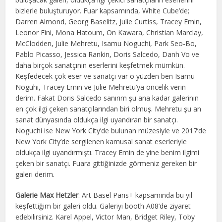
bizlerle buluşturuyor. Fuar kapsamında, White Cube’de;
Darren Almond, Georg Baselitz, Julie Curtiss, Tracey Emin,
Leonor Fini, Mona Hatoum, On Kawara, Christian Marclay,
McClodden, Julie Mehretu, Isamu Noguchi, Park Seo-Bo,
Pablo Picasso, Jessica Rankin, Doris Salcedo, Danh Vo ve
daha birçok sanatçının eserlerini keşfetmek mümkün.
Keşfedecek çok eser ve sanatçı var o yüzden ben Isamu
Noguhi, Tracey Emin ve Julie Mehretu’ya öncelik verin
derim. Fakat Doris Salcedo sanırım şu ana kadar galerinin
en çok ilgi çeken sanatçılarından biri olmuş. Mehretu şu an
sanat dünyasında oldukça ilgi uyandıran bir sanatçı.
Noguchi ise New York City’de bulunan müzesiyle ve 2017’de
New York City’de sergilenen kamusal sanat eserleriyle
oldukça ilgi uyandırmıştı. Tracey Emin de yine benim ilgimi
çeken bir sanatçı. Fuara gittiğinizde görmeniz gereken bir
galeri derim.
Galerie Max Hetzler
: Art Basel Paris+ kapsamında bu yıl
keşfettiğim bir galeri oldu. Galeriyi booth A08’de ziyaret
edebilirsiniz. Karel Appel, Victor Man, Bridget Riley, Toby