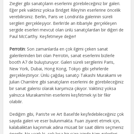
Ziegler gibi sanatçıların eserlerini görebileceğiniz bir galeri.
Eğer pek vaktiniz yoksa Bridget Riley’nin eserlerine öncelik
verebilirsiniz. Berlin, Paris ve Londra’da galerinin süreli
sergileri gerçekleşiyor. Berlin’de an itibariyle gerçekleşen
sergide eserleri mevcut olan ünlü sanatçılardan bir diğeri de
Paul McCarthy. Keşfetmeye değer!
Perrotin
: Son zamanlarda en çok ilgimi çeken sanat
galerilerinden biri olan Perrotin, sanat eserlerini bizlerle
booth A7 de buluşturuyor. Galeri süreli sergilerini Paris,
New York, Dubai, Hong Kong, Tokyo gibi şehirlerde
gerçekleştiriyor. Ünlü çağdaş sanatçı Takashi Murakami ve
Julian Charrière gibi sanatçıların eserlerini de görebileceğiniz
bir sanat galerisi olarak karşımıza çıkıyor. Vaktiniz yoksa
yalnızca Murakami’nin eserlerini keşfetmek iyi bir fikir
olabilir.
Dediğim gibi, Paris’te ve Art Basel’de keşfedebileceğiniz çok
sayıda galeri ve eser bulunmakta. Fuarı ziyaret etmek için,
kalabalıktan kaçınmak adına müsait bir saat dilimi seçmeniz
önerilir. Ne yazık ki, çok kısa bir süre içinde tüm galerileri