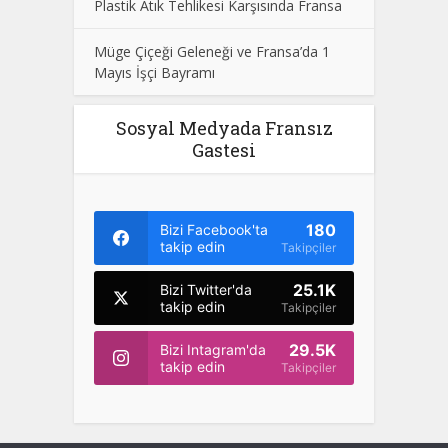
Plastik Atık Tehlikesi Karşısında Fransa
Müge Çiçeği Geleneği ve Fransa’da 1
Mayıs İşçi Bayramı
Sosyal Medyada Fransız
Gastesi
180
Bizi Facebook'ta
takip edin
Takipçiler
25.1K
Bizi Twitter'da
takip edin
Takipçiler
29.5K
Bizi Intagram'da
takip edin
Takipçiler