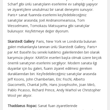
Scharf gibi ünlü sanatçıların eserlerine ev sahipliği yapıyor
ve ziyaretçilere unutulmaz bir sanat deneyimi sunuyor.
Paris+ sanat fuarında eserlerini keşfedebileceğiniz
sanatçılar arasında; Joël Andrianomearisoa, Tom
Wesselmann, Tomokazu Matsuyama gibi sanatçılar
bulunuyor. Keşfetmeye değer diyorum.
Skarstedt Gallery
: Paris, New York ve Londra’da bulunan
galeri mekanlarıyla tanınan ünlü Skarstedt Gallery, Paris+
par Art Basel’in bu seneki katılımcı galerilerinden biri olarak
karşımıza çıkıyor. KAWS’ın eserleri başta olmak üzere birçok
önemli sanatçının eserlerini sergiliyor. Modern sanata ilgi
duyanlar için bu galeri, fuarın ziyaret edilmesi gereken
duraklarından biri. Keşfedebileceğiniz sanatçılar arasında
Jeff Koons, John Chamberlain, Eric Fischl, Alberto
Giacometti, Chantal Joffe, Hans Josephsohn, Joan Miró,
Pablo Picasso, Richard Prince, Andy Warhol ve Christopher
Wool yer alıyor.
Thaddaeus Ropac:
Sanat fuarı ziyaretlerinde