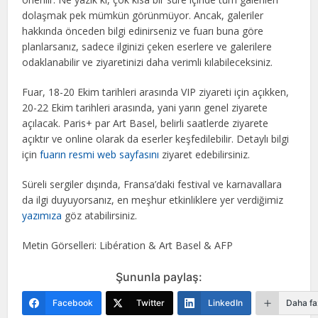
dolaşmak pek mümkün görünmüyor. Ancak, galeriler
hakkında önceden bilgi edinirseniz ve fuarı buna göre
planlarsanız, sadece ilginizi çeken eserlere ve galerilere
odaklanabilir ve ziyaretinizi daha verimli kılabileceksiniz.
Fuar, 18-20 Ekim tarihleri arasında VIP ziyareti için açıkken,
20-22 Ekim tarihleri arasında, yani yarın genel ziyarete
açılacak. Paris+ par Art Basel, belirli saatlerde ziyarete
açıktır ve online olarak da eserler keşfedilebilir. Detaylı bilgi
için
fuarın resmi web sayfasını
ziyaret edebilirsiniz.
Süreli sergiler dışında, Fransa’daki festival ve karnavallara
da ilgi duyuyorsanız, en meşhur etkinliklere yer verdiğimiz
yazımıza
göz atabilirsiniz.
Metin Görselleri: Libération & Art Basel & AFP
Şununla paylaş:
Facebook
Twitter
LinkedIn
Daha fa