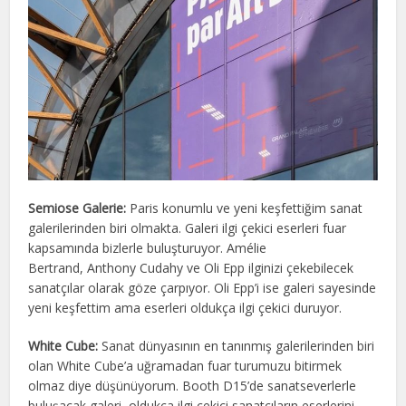
Semiose Galerie:
Paris konumlu ve yeni keşfettiğim sanat
galerilerinden biri olmakta. Galeri ilgi çekici eserleri fuar
kapsamında bizlerle buluşturuyor. Amélie
Bertrand⁠, Anthony Cudahy⁠ ve Oli Epp ilginizi çekebilecek
sanatçılar olarak göze çarpıyor. Oli Epp’i ise galeri sayesinde
yeni keşfettim ama eserleri oldukça ilgi çekici duruyor.
White Cube:
Sanat dünyasının en tanınmış galerilerinden biri
olan White Cube’a uğramadan fuar turumuzu bitirmek
olmaz diye düşünüyorum. Booth D15’de sanatseverlerle
buluşacak galeri, oldukça ilgi çekici sanatçıların eserlerini