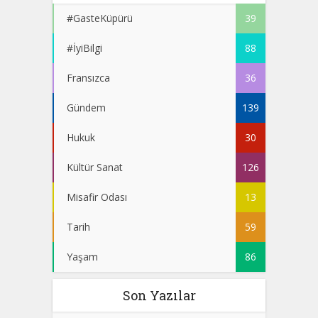
#GasteKüpürü
39
#İyiBilgi
88
Fransızca
36
Gündem
139
Hukuk
30
Kültür Sanat
126
Misafir Odası
13
Tarih
59
Yaşam
86
Son Yazılar