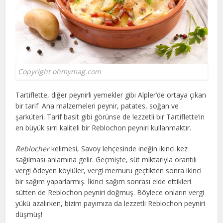
Copyright ohmymag.com
Tartiflette, diğer peynirli yemekler gibi Alpler’de ortaya çıkan
bir tarif. Ana malzemeleri peynir, patates, soğan ve
şarküteri. Tarif basit gibi görünse de lezzetli bir Tartiflette’in
en büyük sırrı kaliteli bir Reblochon peyniri kullanmaktır.
Reblocher
kelimesi, Savoy lehçesinde ineğin ikinci kez
sağılması anlamına gelir. Geçmişte, süt miktarıyla orantılı
vergi ödeyen köylüler, vergi memuru geçtikten sonra ikinci
bir sağım yaparlarmış. İkinci sağım sonrası elde ettikleri
sütten de Reblochon peyniri doğmuş. Böylece onların vergi
yükü azalırken, bizim payımıza da lezzetli Reblochon peyniri
düşmüş!