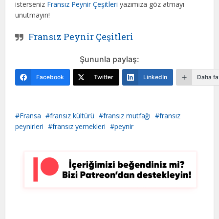
isterseniz
Fransız Peynir Çeşitleri
yazımıza göz atmayı
unutmayın!
Fransız Peynir Çeşitleri
Şununla paylaş:
Facebook
Twitter
LinkedIn
Daha fa
Fransa
fransız kültürü
fransız mutfağı
fransız
peynirleri
fransız yemekleri
peynir