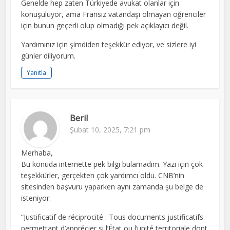
Genelde hep zaten Türkiyede avukat olanlar için
konuşuluyor, ama Fransız vatandaşı olmayan öğrenciler
için bunun geçerli olup olmadığı pek açıklayıcı değil.
Yardımınız için şimdiden teşekkür ediyor, ve sizlere iyi
günler diliyorum.
Yanıtla
Beril
Şubat 10, 2025, 7:21 pm
Merhaba,
Bu konuda internette pek bilgi bulamadım. Yazı için çok
teşekkürler, gerçekten çok yardımcı oldu. CNB’nin
sitesinden başvuru yaparken aynı zamanda şu belge de
isteniyor:
“Justificatif de réciprocité : Tous documents justificatifs
permettant d’apprécier si l’État ou l’unité territoriale dont