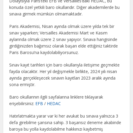
Dolayısıyla Paris’teki EFB ve Versailles’daki HEDAC, bu
konuda özel yetkili baro okullarıdır. Diğer akademilerde bu
sınava girmek mümkün olmamaktadır.
Paris Akademisi, Nisan ayında olmak üzere yılda tek bir
sınav yaparken; Versailles Akademisi Mart ve Kasım
aylarında olmak üzere 2 sınav yapıyor. Sınava hangisinde
girdiğinizden bağımsız olarak başarı elde ettiğiniz taktirde
Paris Barosu’na kaydolabiliyorsunuz.
Sınav kayıt tarihleri için baro okullarıyla iletişime geçmekte
fayda olacaktır. Her yıl değişmekle birlikte, 2024 yılı nisan
ayında gerçekleşecek sınavın kayıtları 2023 aralık ayında
sona ermiştir.
Baro okullarının ilgili sayfalarına linklere tıklayarak
erişebilirsiniz:
EFB
/
HEDAC
Hatırlatmakta yarar var ki her avukat bu sınava yalnızca 3
defa girebilme şansına sahip. 3 başarısız deneme akabinde
baroya bu yolla kaydolabilme hakkınızı kaybetmiş