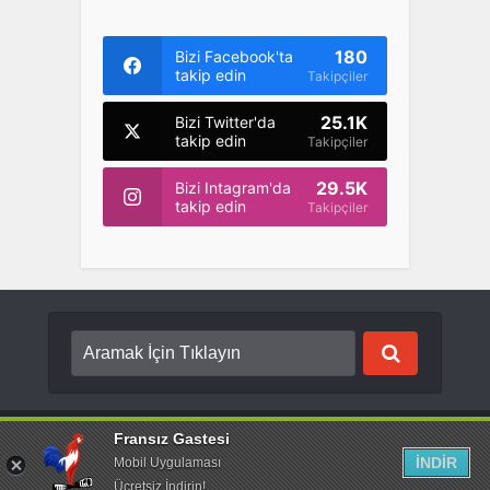
180
Bizi Facebook'ta
takip edin
Takipçiler
25.1K
Bizi Twitter'da
takip edin
Takipçiler
29.5K
Bizi Intagram'da
takip edin
Takipçiler
Copyright © {2022}. Created by
Fransız Gastesi
. Tüm hakları saklıdır.
Fransız Gastesi
İNDİR
Mobil Uygulaması
Ücretsiz İndirin!