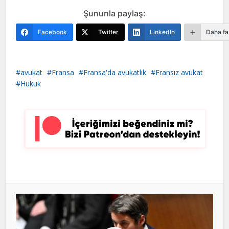
Şununla paylaş:
Facebook
Twitter
LinkedIn
Daha fa
avukat
Fransa
Fransa'da avukatlık
Fransız avukat
Hukuk