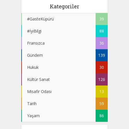
Kategoriler
#GasteKüpürü
39
#İyiBilgi
88
Fransızca
36
Gündem
139
Hukuk
30
Kültür Sanat
126
Misafir Odası
13
Tarih
59
Yaşam
86