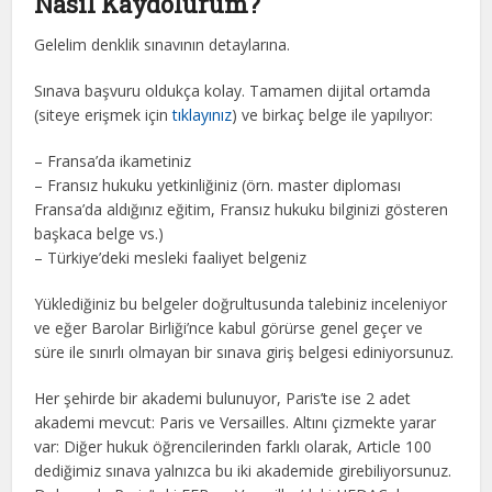
Nasıl Kaydolurum?
Gelelim denklik sınavının detaylarına.
Sınava başvuru oldukça kolay. Tamamen dijital ortamda
(siteye erişmek için
tıklayınız
) ve birkaç belge ile yapılıyor:
– Fransa’da ikametiniz
– Fransız hukuku yetkinliğiniz (örn. master diploması
Fransa’da aldığınız eğitim, Fransız hukuku bilginizi gösteren
başkaca belge vs.)
– Türkiye’deki mesleki faaliyet belgeniz
Yüklediğiniz bu belgeler doğrultusunda talebiniz inceleniyor
ve eğer Barolar Birliği’nce kabul görürse genel geçer ve
süre ile sınırlı olmayan bir sınava giriş belgesi ediniyorsunuz.
Her şehirde bir akademi bulunuyor, Paris’te ise 2 adet
akademi mevcut: Paris ve Versailles. Altını çizmekte yarar
var: Diğer hukuk öğrencilerinden farklı olarak, Article 100
dediğimiz sınava yalnızca bu iki akademide girebiliyorsunuz.