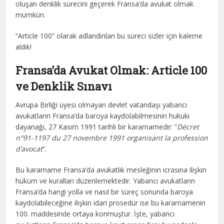
oluşan denklik sürecini geçerek Fransa’da avukat olmak
mümkün.
“Article 100” olarak adlandırılan bu süreci sizler için kaleme
aldık!
Fransa’da Avukat Olmak: Article 100
ve Denklik Sınavı
Avrupa Birliği üyesi olmayan devlet vatandaşı yabancı
avukatların Fransa’da baroya kaydolabilmesinin hukuki
dayanağı, 27 Kasım 1991 tarihli bir kararnamedir: “
Décret
n°91-1197 du 27 novembre 1991 organisant la profession
d’avocat
“.
Bu kararname Fransa’da avukatlık mesleğinin icrasına ilişkin
hüküm ve kuralları düzenlemektedir. Yabancı avukatların
Fransa’da hangi yolla ve nasıl bir süreç sonunda baroya
kaydolabileceğine ilişkin idari prosedür ise bu kararnamenin
100. maddesinde ortaya konmuştur. İşte, yabancı