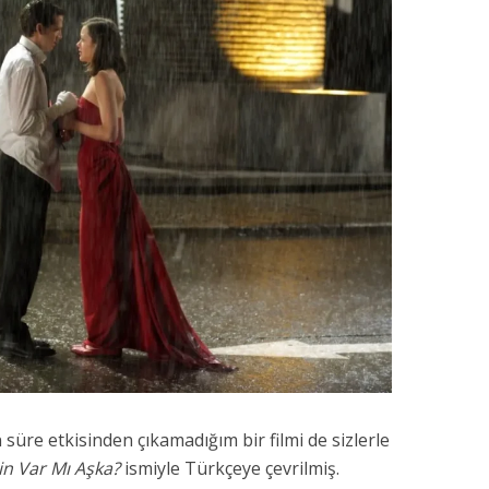
süre etkisinden çıkamadığım bir filmi de sizlerle
in Var Mı Aşka?
ismiyle Türkçeye çevrilmiş.