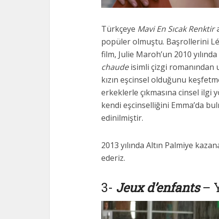
Türkçeye
Mavi En Sıcak Renktir
a
popüler olmuştu. Başrollerini L
film, Julie Maroh’un 2010 yılınd
chaude
isimli çizgi romanından u
kızın eşcinsel olduğunu keşfetme
erkeklerle çıkmasına cinsel ilgi 
kendi eşcinselliğini Emma’da bu
edinilmiştir.
2013 yılında Altın Palmiye kazana
ederiz.
3-
Jeux d’enfants
– 