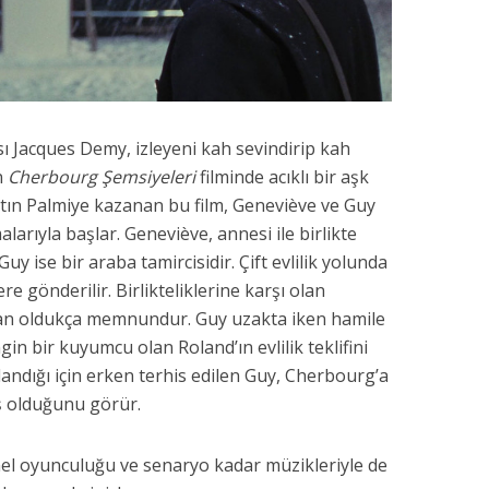
sı Jacques Demy, izleyeni kah sevindirip kah
n
Cherbourg Şemsiyeleri
filminde acıklı bir aşk
 Altın Palmiye kazanan bu film, Geneviève ve Guy
alarıyla başlar. Geneviève, annesi ile birlikte
y ise bir araba tamircisidir. Çift evlilik yolunda
re gönderilir. Birlikteliklerine karşı olan
an oldukça memnundur. Guy uzakta iken hamile
in bir kuyumcu olan Roland’ın evlilik teklifini
andığı için erken terhis edilen Guy, Cherbourg’a
ş olduğunu görür.
 oyunculuğu ve senaryo kadar müzikleriyle de