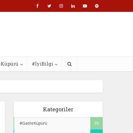
eKüpürü
#İyiBilgi
Kategoriler
#GasteKüpürü
39