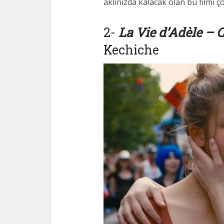
aklınızda kalacak olan bu filmi ç
2-
La Vie d’Adèle – C
Kechiche