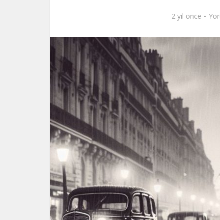
2 yıl önce
Yor