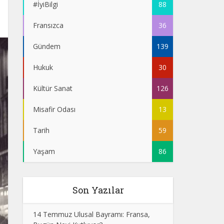
#İyiBilgi
88
Fransızca
36
Gündem
139
Hukuk
30
Kültür Sanat
126
Misafir Odası
13
Tarih
59
Yaşam
86
Son Yazılar
14 Temmuz Ulusal Bayramı: Fransa,