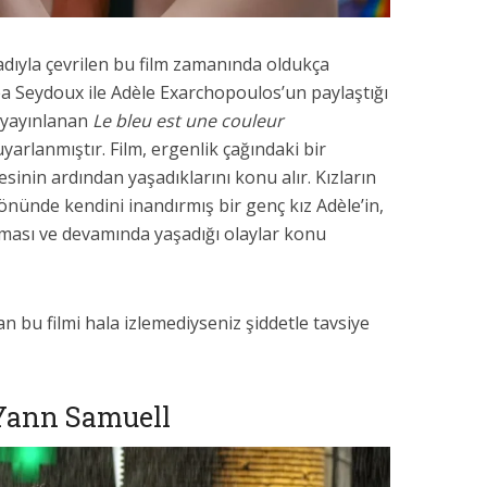
dıyla çevrilen bu film zamanında oldukça
éa Seydoux ile Adèle Exarchopoulos’un paylaştığı
a yayınlanan
Le bleu est une couleur
yarlanmıştır. Film, ergenlik çağındaki bir
sinin ardından yaşadıklarını konu alır. Kızların
yönünde kendini inandırmış bir genç kız Adèle’in,
lması ve devamında yaşadığı olaylar konu
n bu filmi hala izlemediyseniz şiddetle tavsiye
Yann Samuell