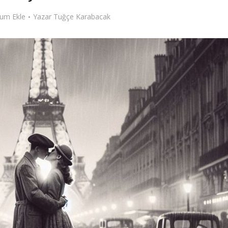
um Ekle
Yazar
Tuğçe Karabacak