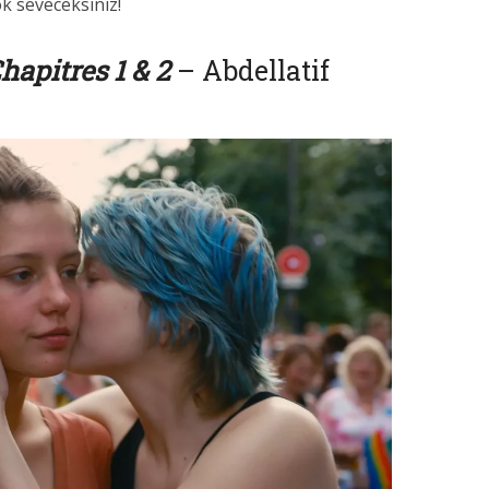
ok seveceksiniz!
hapitres 1 & 2
– Abdellatif