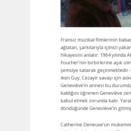
Fransız müzikal filmlerinin baba
ağlatan, şarkılarıyla içimizi yaka
hikayesini anlatır. 1964 yılında
Foucher’nin birbirlerine aşık olm
şemsiye satarak geçinmektedir. Gu
iken Guy, Cezayir savaşı için aske
Geneviève’in annesi bu durumd
kaldığını öğrenen Geneviève zeng
kabul etmek zorunda kalır. Yaral
döndüğünde Geneviève’in gitmi
Catherine Deneuve’ün mükemmel