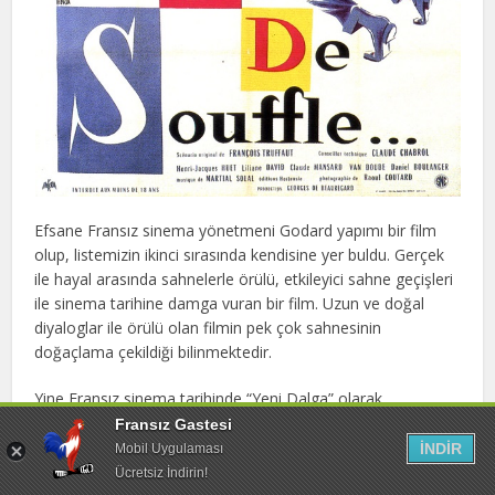
Efsane Fransız sinema yönetmeni Godard yapımı bir film
olup, listemizin ikinci sırasında kendisine yer buldu. Gerçek
ile hayal arasında sahnelerle örülü, etkileyici sahne geçişleri
ile sinema tarihine damga vuran bir film. Uzun ve doğal
diyaloglar ile örülü olan filmin pek çok sahnesinin
doğaçlama çekildiği bilinmektedir.
Yine Fransız sinema tarihinde “Yeni Dalga” olarak
adlandırılan döneme ait bu efsane Godard filmine listemizin
Fransız Gastesi
ikinci sırasında yer verdik. Belmondo’nun yarattığı sürekli
İNDİR
Mobil Uygulaması
uzaklara dalan, bilip de konuşmayan unutulmaz tiplemesi
Ücretsiz İndirin!