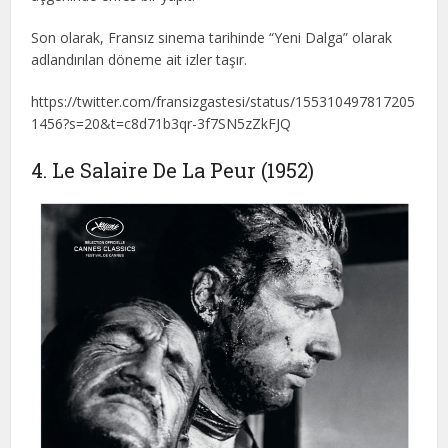
Son olarak, Fransız sinema tarihinde “Yeni Dalga” olarak
adlandırılan döneme ait izler taşır.
https://twitter.com/fransizgastesi/status/155310497817205
1456?s=20&t=c8d71b3qr-3f7SN5zZkFJQ
4. Le Salaire De La Peur (1952)