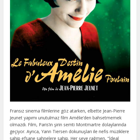
Fransız sinema filmlerine göz atarken, elbette Jean-Pierre
Jeunet yapımı unutulmaz film Amélie’den bahsetmemek
olmazdı. Film, Paris’in şirin semti Montmartre dolaylarında
geçiyor. Ayrıca, Yann Tiersen dokunuşları ile nefis müziklere
sahip efsane sahnelere sahip. Her şeye rağmen, “İdeal