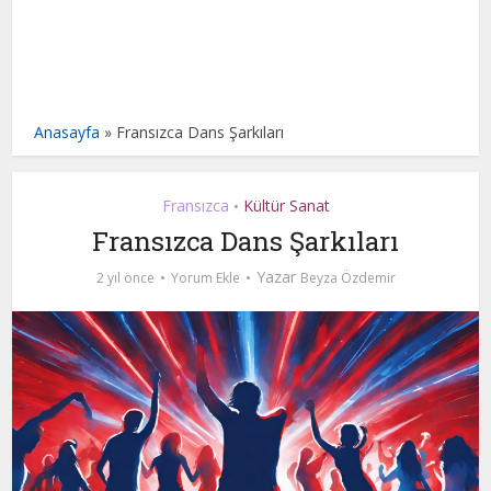
Anasayfa
»
Fransızca Dans Şarkıları
Fransızca
Kültür Sanat
•
Fransızca Dans Şarkıları
Yazar
2 yıl önce
Yorum Ekle
Beyza Özdemir