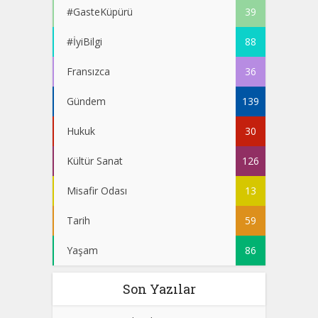
#GasteKüpürü
39
#İyiBilgi
88
Fransızca
36
Gündem
139
Hukuk
30
Kültür Sanat
126
Misafir Odası
13
Tarih
59
Yaşam
86
Son Yazılar