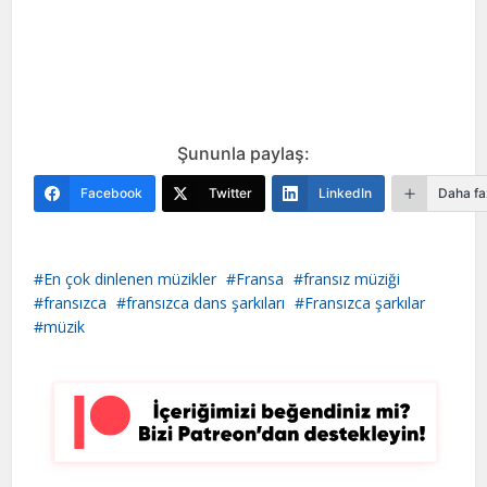
Şununla paylaş:
Facebook
Twitter
LinkedIn
Daha fa
En çok dinlenen müzikler
Fransa
fransız müziği
fransızca
fransızca dans şarkıları
Fransızca şarkılar
müzik