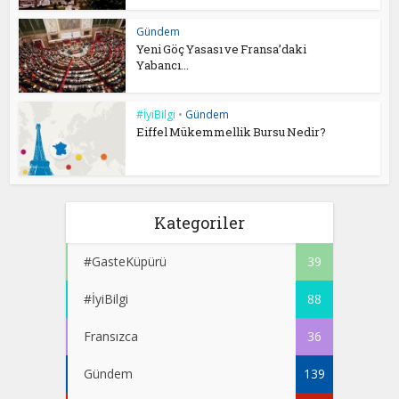
Gündem
Yeni Göç Yasası ve Fransa’daki
Yabancı...
#İyiBilgi
•
Gündem
Eiffel Mükemmellik Bursu Nedir?
Kategoriler
#GasteKüpürü
39
#İyiBilgi
88
Fransızca
36
Gündem
139