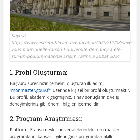
Kaynak:
https://www.estrepublicain.fr/education/2022/12/08/savez-
vous-pour-quelle-raison-l-universite-de-nancy-a-ete-
sur-un-podium-national Erişim Tarihi: 8 Şubat 2024
1. Profil Oluşturma:
Başvuru sürecinizin temelini oluşturan ilk adım,
“
monmaster.gouv.fr
” üzerinde kişisel bir profil oluşturmaktır.
Bu profil, akademik geçmişiniz, sınav sonuçlarınız ve iş
deneyimleriniz gibi önemli bilgileri içermelidir.
2. Program Araştırması:
Platform, Fransa devlet üniversitelerindeki tüm master
programlarını kapsar. İlgilendiğiniz programları akıllı