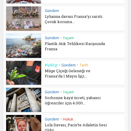
Gündem
Lyhanna davası Fransa’yı sarstı:
Çocuk koruma...
Gündem
•
Yaşam
Plastik Atık Tehlikesi Karşısında
Fransa
#İyiBilgi
•
Gündem
•
Tarih
Müge Çiçeği Geleneği ve
Fransa’da 1 Mayıs İşçi...
Gündem
•
Yaşam
Sorbonne kayıt ücreti, yabancı
öğrenciler için 4.000...
Gündem
•
Hukuk
Lola Davası, Paris’te Adaletin Sesi
Oldu!