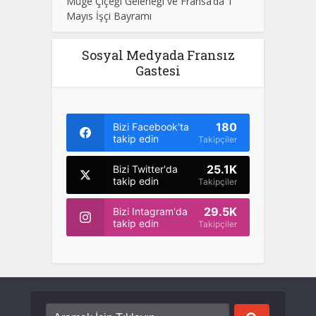
Müge Çiçeği Geleneği ve Fransa’da 1
Mayıs İşçi Bayramı
Sosyal Medyada Fransız
Gastesi
180
Bizi Facebook'ta
takip edin
Takipçiler
25.1K
Bizi Twitter'da
takip edin
Takipçiler
29.5K
Bizi Intagram'da
takip edin
Takipçiler