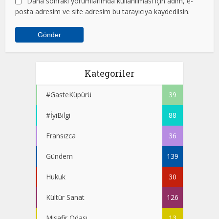
Daha sonraki yorumlarımda kullanılması için adım, e-
posta adresim ve site adresim bu tarayıcıya kaydedilsin.
Kategoriler
#GasteKüpürü
39
#İyiBilgi
88
Fransızca
36
Gündem
139
Hukuk
30
Kültür Sanat
126
Misafir Odası
13