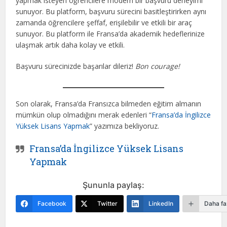
yapmak isteyen öğrencilere modern bir başvuru deneyimi
sunuyor. Bu platform, başvuru sürecini basitleştirirken aynı
zamanda öğrencilere şeffaf, erişilebilir ve etkili bir araç
sunuyor. Bu platform ile Fransa’da akademik hedeflerinize
ulaşmak artık daha kolay ve etkili.
Başvuru sürecinizde başarılar dileriz!
Bon courage!
Son olarak, Fransa’da Fransızca bilmeden eğitim almanın
mümkün olup olmadığını merak edenleri “
Fransa’da İngilizce
Yüksek Lisans Yapmak
” yazımıza bekliyoruz.
Fransa’da İngilizce Yüksek Lisans
Yapmak
Şununla paylaş:
Facebook
Twitter
LinkedIn
Daha fa