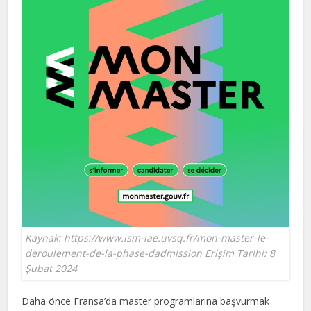
Kaynak: https://www.ism-iae.uvsq.fr/mon-master-le-
deroulement-de-la-phase-dadmission Erişim Tarihi: 8
Şubat 2024
Daha önce Fransa’da master programlarına başvurmak