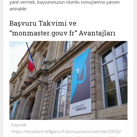
yanıt vermek, başvurunuzun olumlu sonuçlanma şansını
artırabilir.
Başvuru Takvimi ve
“monmaster.gouv.fr” Avantajları
Kaynak:
https://etudiant.lefigaro.fr/annuaire/universite/25032-