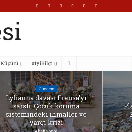
eKüpürü
#İyiBilgi
Gündem
Lyhanna davası Fransa’yı
sarstı: Çocuk koruma
Pl
sistemindeki ihmaller ve
yargı krizi
4 hafta önce