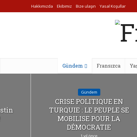
Hakkımızda
Ekibimiz
Bize ulaşın
Yasal Koşullar
Gündem
Fransızca
Ya
Gündem
CRISE POLITIQUE EN
istin
TURQUIE : LE PEUPLE SE
!
MOBILISE POUR LA
DÉMOCRATIE
1 yıl önce