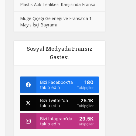
Plastik Atık Tehlikesi Karşısında Fransa
Müge Çiçeği Geleneği ve Fransa’da 1
Mayıs İşçi Bayramı
Sosyal Medyada Fransız
Gastesi
180
Bizi Facebook'ta
takip edin
Takipçiler
25.1K
Bizi Twitter'da
takip edin
Takipçiler
29.5K
Bizi Intagram'da
takip edin
Takipçiler