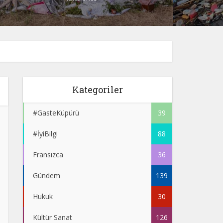
Kategoriler
#GasteKüpürü
39
#İyiBilgi
88
Fransızca
36
Gündem
139
Hukuk
30
Kültür Sanat
126