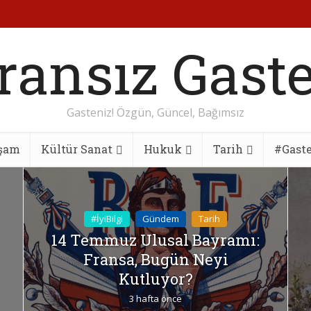
Gasteniz! Özgün, Güncel, Bağımsız
şam
Kültür Sanat
Hukuk
Tarih
#Gast
#İyiBilgi
Gündem
Tarih
14 Temmuz Ulusal Bayramı:
Fransa, Bugün Neyi
Kutluyor?
3 hafta önce