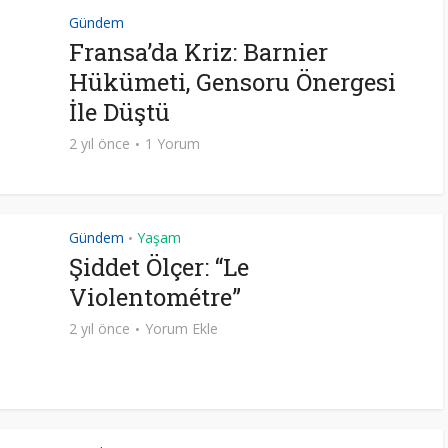
Gündem
Fransa’da Kriz: Barnier
Hükümeti, Gensoru Önergesi
İle Düştü
2 yıl önce
1 Yorum
Gündem
Yaşam
•
Şiddet Ölçer: “Le
Violentométre”
2 yıl önce
Yorum Ekle