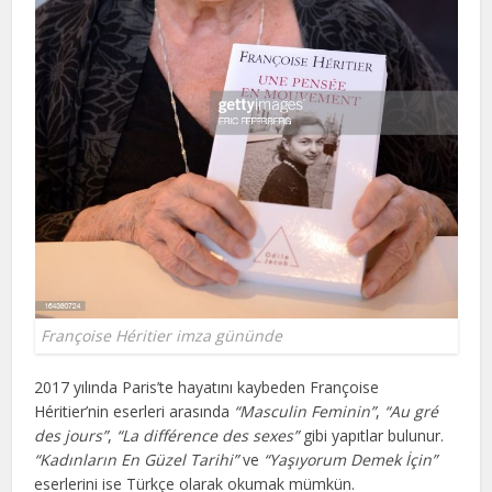
Françoise Héritier imza gününde
2017 yılında Paris’te hayatını kaybeden Françoise
Héritier’nin eserleri arasında
“Masculin Feminin”
,
“Au gré
des jours”
,
“La différence des sexes”
gibi yapıtlar bulunur.
“Kadınların En Güzel Tarihi”
ve
“Yaşıyorum Demek İçin”
eserlerini ise Türkçe olarak okumak mümkün.