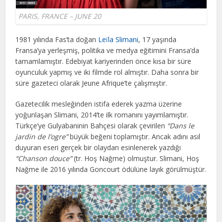
PARIS, FRANCE – JUNE 20
1981 yılında Fas’ta doğan
Leïla Slimani
, 17 yaşında
Fransa’ya yerleşmiş, politika ve medya eğitimini Fransa’da
tamamlamıştır. Edebiyat kariyerinden önce kısa bir süre
oyunculuk yapmış ve iki filmde rol almıştır. Daha sonra bir
süre gazeteci olarak Jeune Afrique’te çalışmıştır.
Gazetecilik mesleğinden istifa ederek yazma üzerine
yoğunlaşan Slimani, 2014’te ilk romanını yayımlamıştır.
Türkçe’ye Gulyabaninin Bahçesi olarak çevirilen
“Dans le
jardin de l’ogre”
büyük beğeni toplamıştır. Ancak adını asıl
duyuran eseri gerçek bir olaydan esinlenerek yazdığı
“Chanson douce”
(tr. Hoş Nağme) olmuştur. Slimani, Hoş
Nağme ile 2016 yılında Goncourt ödülüne layık görülmüştür.