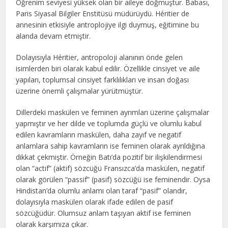
Öğrenim seviyesi yüksek olan bir aileye doğmuştur. Babası,
Paris Siyasal Bilgiler Enstitüsü müdürüydü. Héritier de
annesinin etkisiyle antroplojiye ilgi duymuş, eğitimine bu
alanda devam etmiştir.
Dolayısıyla Héritier, antropoloji alanının önde gelen
isimlerden biri olarak kabul edilir. Özellikle cinsiyet ve aile
yapıları, toplumsal cinsiyet farklılıkları ve insan doğası
üzerine önemli çalışmalar yürütmüştür.
Dillerdeki maskülen ve feminen ayrımları üzerine çalışmalar
yapmıştır ve her dilde ve toplumda güçlü ve olumlu kabul
edilen kavramların maskülen, daha zayıf ve negatif
anlamlara sahip kavramların ise feminen olarak ayrıldığına
dikkat çekmiştir. Örneğin Batı’da pozitif bir ilişkilendirmesi
olan “actif” (aktif) sözcüğü Fransızca’da maskülen, negatif
olarak görülen “passif” (pasif) sözcüğü ise feminendir. Oysa
Hindistan’da olumlu anlamı olan taraf “pasif” olandır,
dolayısıyla maskülen olarak ifade edilen de pasif
sözcüğüdür. Olumsuz anlam taşıyan aktif ise feminen
olarak karşımıza çıkar.