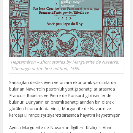
Heptaméron – short stories by Marguerite de Navarre.
Title page of the first edition, 1559.
Sanatçıları destekleyen ve onlara ekonomik yardımlarda
bulunan Navarre’ın patronluk yaptığı sanatçılar arasında
François Rabelais ve Pierre de Ronsard gibi isimler de
bulunur. Dünyanın en önemli sanatçılarından biri olarak
görülen Leonardo da Vinci, Marguerite de Navarre ve
kardeşi I.François’yı ziyareti sırasında hayatını kaybetmiştir.
Ayrıca Marguerite de Navarre’ın İlgiltere Kraliçesi Anne