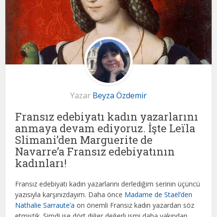
Yazar
Beyza Özdemir
Fransız edebiyatı kadın yazarlarını
anmaya devam ediyoruz. İşte Leïla
Slimani’den Marguerite de
Navarre’a Fransız edebiyatının
kadınları!
Fransız edebiyatı kadın yazarlarını derlediğim serinin üçüncü
yazısıyla karşınızdayım. Daha önce
Madame de Staël’den
Nathalie Sarraute’a
on önemli Fransız kadın yazardan söz
etmiştik. Şimdi ise dört diğer değerli ismi daha yakından