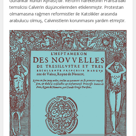
Günahkar Ruhun Aynası)’dır. Reform hareketinin Fransa’daki
temsilcisi Calvin’in düşüncelerinden etkilenmiştir. Protestan
olmamasına rağmen reformistler ile Katolikler arasında
arabulucu olmuş, Calvinistlerin korunmasını yardım etmiştir.