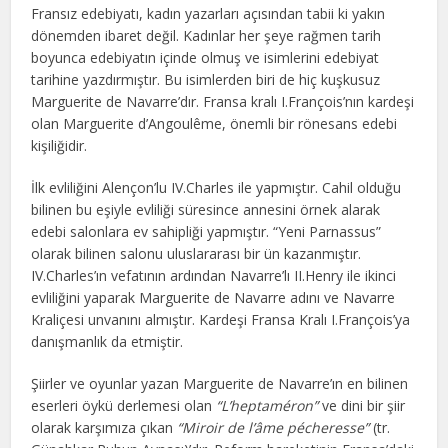
Fransız edebiyatı, kadın yazarları açısından tabii ki yakın
dönemden ibaret değil. Kadınlar her şeye rağmen tarih
boyunca edebiyatın içinde olmuş ve isimlerini edebiyat
tarihine yazdırmıştır. Bu isimlerden biri de hiç kuşkusuz
Marguerite de Navarre’dır. Fransa kralı I.François’nın kardeşi
olan Marguerite d’Angoulême, önemli bir rönesans edebi
kişiliğidir.
İlk evliliğini Alençon’lu IV.Charles ile yapmıştır. Cahil olduğu
bilinen bu eşiyle evliliği süresince annesini örnek alarak
edebi salonlara ev sahipliği yapmıştır. “Yeni Parnassus”
olarak bilinen salonu uluslararası bir ün kazanmıştır.
IV.Charles’ın vefatının ardından Navarre’lı II.Henry ile ikinci
evliliğini yaparak Marguerite de Navarre adını ve Navarre
Kraliçesi unvanını almıştır. Kardeşi Fransa Kralı I.François’ya
danışmanlık da etmiştir.
Şiirler ve oyunlar yazan Marguerite de Navarre’ın en bilinen
eserleri öykü derlemesi olan
“L’heptaméron”
ve dini bir şiir
olarak karşımıza çıkan
“Miroir de l’âme pécheresse”
(tr.