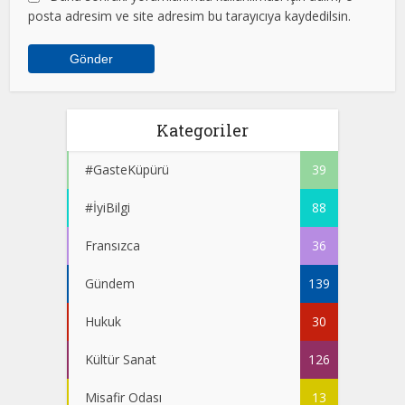
posta adresim ve site adresim bu tarayıcıya kaydedilsin.
Kategoriler
#GasteKüpürü
39
#İyiBilgi
88
Fransızca
36
Gündem
139
Hukuk
30
Kültür Sanat
126
Misafir Odası
13