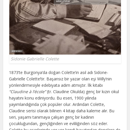
Sidonie Gabrielle Colette
1873’te Burgonya’da doğan Colette’in asıl adı Sidone-
Gabrielle Colette’tir. Başarısız bir yazar olan eşi Willy’nin
yönlendirmesiyle edebiyata adım atmıştır. İlk kitabı
“Claudine à l’école”
(tr. Claudine Okulda) genç bir kızın okul
hayatını konu ediniyordu. Bu eseri, 1900 yılında
yayımlandığında çok popüler olur. Ardından Colette,
Claudine serisi olarak bilinen 4 kitap daha kaleme alır. Bu
seri, yaşamı tanımaya çalışan genç bir kadının
çocukluğundan, gençliğinden ve evliliğinden söz eder.
Colette bu eserlerinde yer yer kendi hayatından donelere de