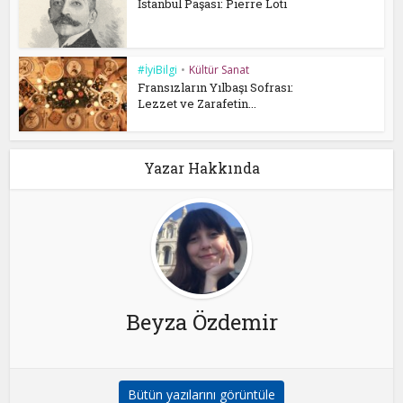
İstanbul Paşası: Pierre Loti
#İyiBilgi
•
Kültür Sanat
Fransızların Yılbaşı Sofrası:
Lezzet ve Zarafetin...
Yazar Hakkında
Beyza Özdemir
Bütün yazılarını görüntüle