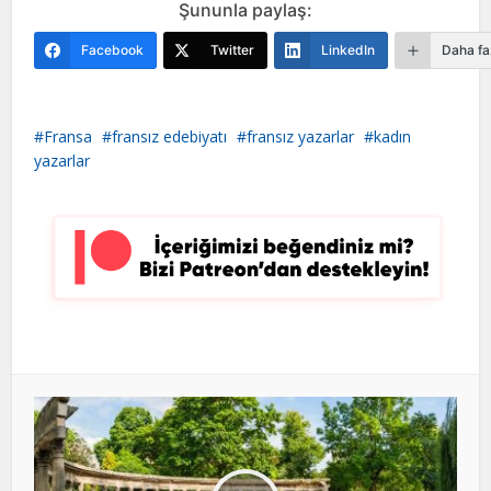
Şununla paylaş:
Facebook
Twitter
LinkedIn
Daha fa
Fransa
fransız edebiyatı
fransız yazarlar
kadın
yazarlar