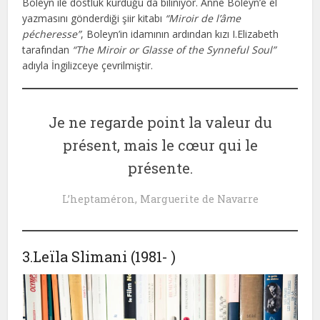
Boleyn ile dostluk kurduğu da biliniyor. Anne Boleyn’e el
yazmasını gönderdiği şiir kitabı
“Miroir de l’âme
pécheresse”
, Boleyn’in idamının ardından kızı I.Elizabeth
tarafından
“The Miroir or Glasse of the Synneful Soul”
adıyla İngilizceye çevrilmiştir.
Je ne regarde point la valeur du
présent, mais le cœur qui le
présente.
L’heptaméron, Marguerite de Navarre
3.Leïla Slimani (1981- )