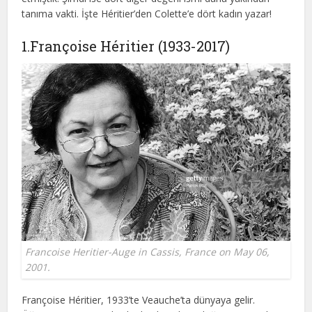
tanıma vakti. İşte Héritier’den Colette’e dört kadın yazar!
1.Françoise Héritier (1933-2017)
Francoise Heritier-Auge in Cassis, France on May 06,
2001.
Françoise Héritier, 1933’te Veauche’ta dünyaya gelir.