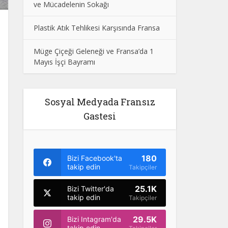
ve Mücadelenin Sokağı
Plastik Atık Tehlikesi Karşısında Fransa
Müge Çiçeği Geleneği ve Fransa’da 1
Mayıs İşçi Bayramı
Sosyal Medyada Fransız
Gastesi
180
Bizi Facebook'ta
takip edin
Takipçiler
25.1K
Bizi Twitter'da
takip edin
Takipçiler
29.5K
Bizi Intagram'da
takip edin