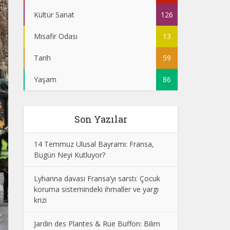
Kültür Sanat
126
Misafir Odası
13
Tarih
59
Yaşam
86
Son Yazılar
14 Temmuz Ulusal Bayramı: Fransa,
Bugün Neyi Kutluyor?
Lyhanna davası Fransa’yı sarstı: Çocuk
koruma sistemindeki ihmaller ve yargı
krizi
Jardin des Plantes & Rue Buffon: Bilim