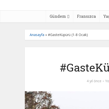
Gündem
Fransızca
Ya
Anasayfa
»
#GasteKüpürü (1-8 Ocak)
#GasteKü
4 yıl önce
Yo