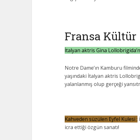
Fransa Kültür 
İtalyan aktris Gina Lollobrigida’n
Notre Dame’ın Kamburu filmindeki
yaşındaki İtalyan aktris Lollobrig
yalanlanmış olup gerçeği yansı
Kahveden süzülen Eyfel Kulesi :
İ
icra ettiği özgün sanatı!