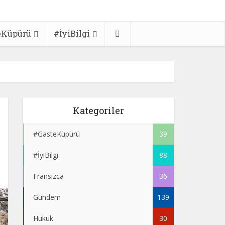
eKüpürü
#İyiBilgi
Kategoriler
#GasteKüpürü
39
#İyiBilgi
88
Fransızca
36
Gündem
139
Hukuk
30