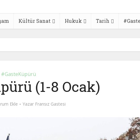
şam
Kültür Sanat
Hukuk
Tarih
#Gast
#GasteKüpürü
pürü (1-8 Ocak)
rum Ekle
Yazar
Fransız Gastesi