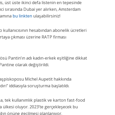
s, üst üste ikinci defa listenin en tepesinde
inci sırasında Dubai yer alırken, Amsterdam
amamına
bu linkten
ulaşabilirsiniz!
 kullanıcısının hesabından abonelik ücretleri
 ortaya çıkması üzerine RATP firması
ösü Pantin’ın adı kadın-erkek eşitliğine dikkat
antine olarak değiştirildi.
Başpiskoposu Michel Aupetit hakkında
ırı” iddiasıyla soruşturma başlatıldı.
, tek kullanımlık plastik ve karton fast-food
pa ülkesi oluyor. 2023’te gerçekleşecek bu
atığın önüne geçilmesi planlanıyor.