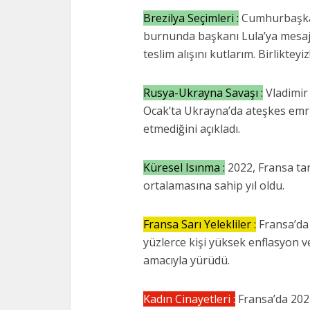
Brezilya Seçimleri :
Cumhurbaşkan
burnunda başkanı Lula’ya mesaj: 
teslim alışını kutlarım. Birlikteyiz
Rusya-Ukrayna Savaşı :
Vladimir
Ocak’ta Ukrayna’da ateşkes emri 
etmediğini açıkladı.
Küresel Isınma :
2022, Fransa tar
ortalamasına sahip yıl oldu.
Fransa Sarı Yelekliler :
Fransa’da 
yüzlerce kişi yüksek enflasyon v
amacıyla yürüdü.
Kadın Cinayetleri :
Fransa’da 2022