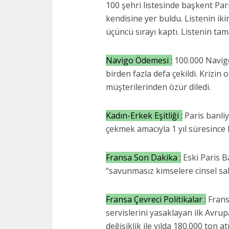
100 şehri listesinde başkent Pari
kendisine yer buldu. Listenin ik
üçüncü sırayı kaptı. Listenin t
Navigo Ödemesi :
100.000 Navigo
birden fazla defa çekildi. Krizin
müşterilerinden özür diledi.
Kadın-Erkek Eşitliği :
Paris banliy
çekmek amacıyla 1 yıl süresince P
Fransa Son Dakika :
Eski Paris 
“savunmasız kimselere cinsel sald
Fransa Çevreci Politikalar :
Fransa
servislerini yasaklayan ilk Avru
değişiklik ile yılda 180.000 ton 