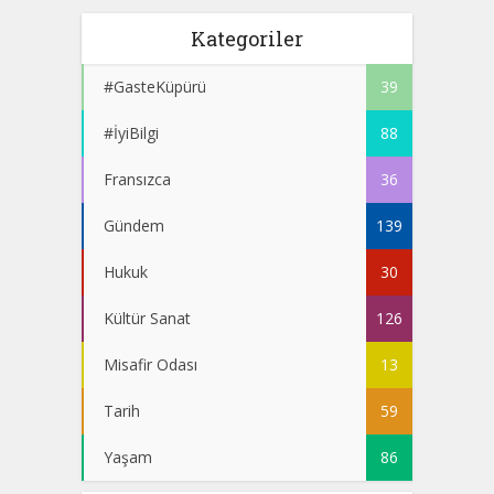
Kategoriler
#GasteKüpürü
39
#İyiBilgi
88
Fransızca
36
Gündem
139
Hukuk
30
Kültür Sanat
126
Misafir Odası
13
Tarih
59
Yaşam
86