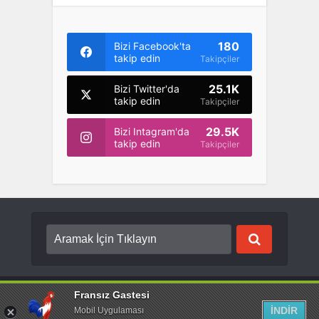
180
Bizi Facebook'ta
takip edin
Takipçiler
25.1K
Bizi Twitter'da
takip edin
Takipçiler
29.5K
Bizi Intagram'da
takip edin
Takipçiler
Copyright © {2022}. Created by
Fransız Gastesi
. Tüm hakları saklıdır.
Fransız Gastesi
İNDİR
Mobil Uygulaması