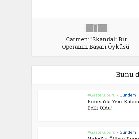
Carmen: “Skandal” Bir
Operanın Başarı Öyküsü!
Bunu d
#GasteKüpürü
Gündem
•
Fransa’da Yeni Kabin
Belli Oldu!
#GasteKüpürü
Gündem
•
Nahel’in Ölümü Fran