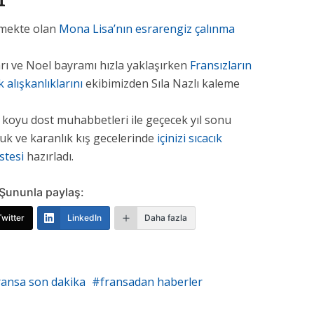
nmekte olan
Mona Lisa’nın esrarengiz çalınma
rı ve Noel bayramı hızla yaklaşırken
Fransızların
 alışkanlıklarını
ekibimizden Sıla Nazlı kaleme
koyu dost muhabbetleri ile geçecek yıl sonu
uk ve karanlık kış gecelerinde
içinizi sıcacık
istesi
hazırladı.
Şununla paylaş:
Twitter
LinkedIn
Daha fazla
ransa son dakika
fransadan haberler