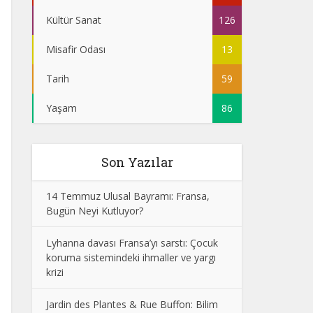
Kültür Sanat
126
Misafir Odası
13
Tarih
59
Yaşam
86
Son Yazılar
14 Temmuz Ulusal Bayramı: Fransa,
Bugün Neyi Kutluyor?
Lyhanna davası Fransa’yı sarstı: Çocuk
koruma sistemindeki ihmaller ve yargı
krizi
Jardin des Plantes & Rue Buffon: Bilim