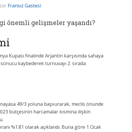
zar
Fransız Gastesi
ngi önemli gelişmeler yaşandı?
mi
ünya Kupası finalinde Arjantin karşısında sahaya
rı sonucu kaybederek turnuvayı 2. sırada
Anayasa 49/3 yoluna başvurarak, meclis önünde
23 bütçesinin harcamalar kısmına ilişkin
u.
oranı %1.81 olarak açıklandı. Buna göre 1 Ocak