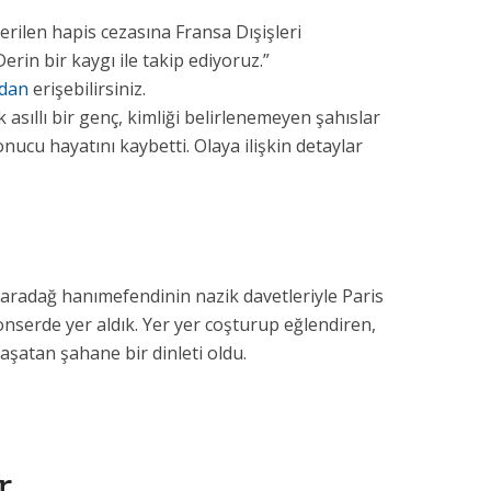
ilen hapis cezasına Fransa Dışişleri
erin bir kaygı ile takip ediyoruz.”
dan
erişebilirsiniz.
k asıllı bir genç, kimliği belirlenemeyen şahıslar
onucu hayatını kaybetti. Olaya ilişkin detaylar
Karadağ hanımefendinin nazik davetleriyle Paris
nserde yer aldık. Yer yer coşturup eğlendiren,
aşatan şahane bir dinleti oldu.
r