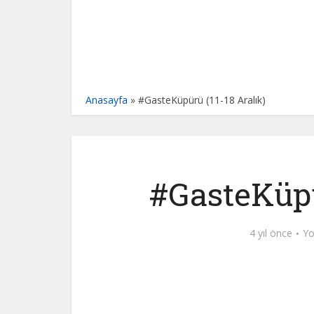
Anasayfa
»
#GasteKüpürü (11-18 Aralık)
#GasteKüpü
4 yıl önce
Yo