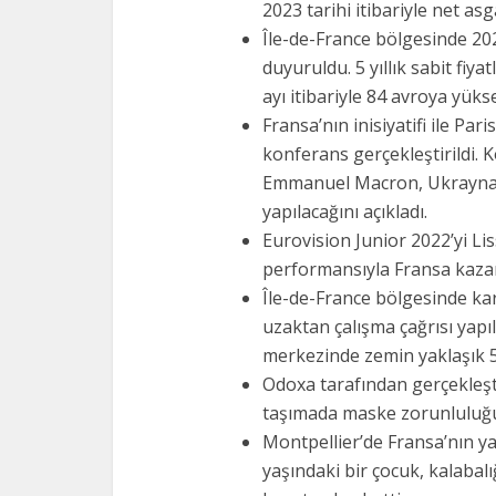
2023 tarihi itibariyle net as
Île-de-France bölgesinde 20
duyuruldu. 5 yıllık sabit fiy
ayı itibariyle 84 avroya yüks
Fransa’nın inisiyatifi ile Par
konferans gerçekleştirildi
Emmanuel Macron, Ukrayna’y
yapılacağını açıkladı.
Eurovision Junior 2022’yi L
performansıyla Fransa kaza
Île-de-France bölgesinde k
uzaktan çalışma çağrısı yapıl
merkezinde zemin yaklaşık 5 
Odoxa tarafından gerçekleşti
taşımada maske zorunluluğu
Montpellier’de Fransa’nın y
yaşındaki bir çocuk, kalabalı