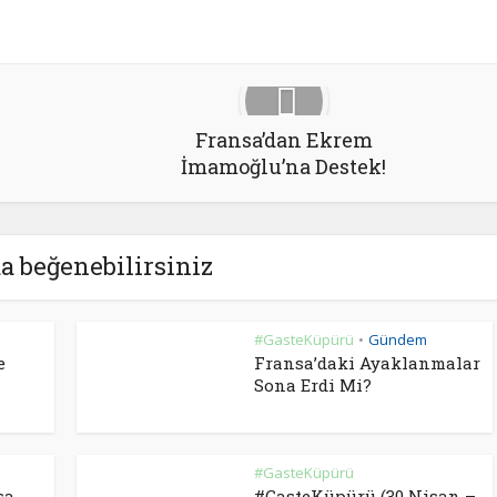
Fransa’dan Ekrem
İmamoğlu’na Destek!
a beğenebilirsiniz
#GasteKüpürü
Gündem
•
e
Fransa’daki Ayaklanmalar
Sona Erdi Mi?
#GasteKüpürü
sa
#GasteKüpürü (30 Nisan –