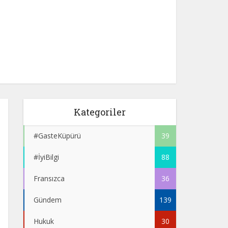
Kategoriler
#GasteKüpürü
39
#İyiBilgi
88
Fransızca
36
Gündem
139
Hukuk
30