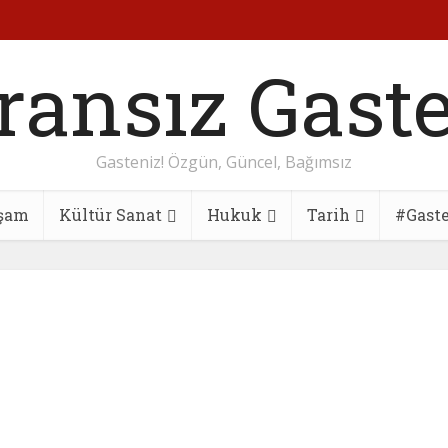
Gasteniz! Özgün, Güncel, Bağımsız
şam
Kültür Sanat
Hukuk
Tarih
#Gast