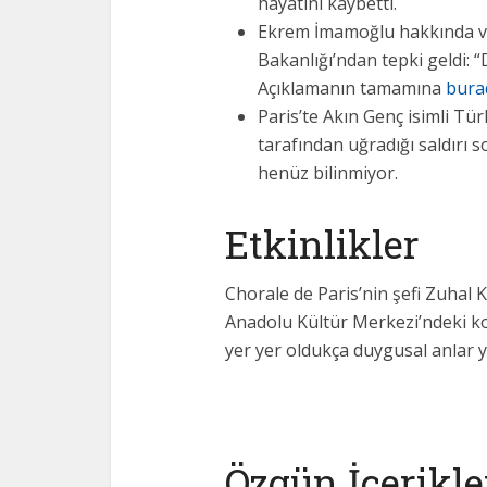
hayatını kaybetti.
Ekrem İmamoğlu hakkında ver
Bakanlığı’ndan tepki geldi: “D
Açıklamanın tamamına
bura
Paris’te Akın Genç isimli Tür
tarafından uğradığı saldırı s
henüz bilinmiyor.
Etkinlikler
Chorale de Paris’nin şefi Zuhal 
Anadolu Kültür Merkezi’ndeki ko
yer yer oldukça duygusal anlar y
Özgün İçerikle