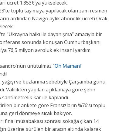
gari ücret 1.353€’ya yükselecek.
23’te toplu taşımaya yapılacak olan zam resmen
atların ardından Navigo aylık abonelik ücreti Ocak
elecek.
is’te “Ukrayna halkı ile dayanışma” amacıyla bir
. Konferans sonunda konuşan Cumhurbaşkanı
a 76,5 milyon avroluk ek insani yardım
issandro’nun unutulmaz “
Oh Maman!
”
ndı!
ar yağışı ve buzlanma sebebiyle Çarşamba günü
dı. Valilikten yapılan açıklamaya göre şehir
santimetrelik kar ile kaplandı.
rilen bir ankete göre Fransızların %76’sı toplu
na geri dönmeye sıcak bakıyor.
arı final müsabakası sonrası sokağa çıkan 14
ğın üzerine sürülen bir aracın altında kalarak