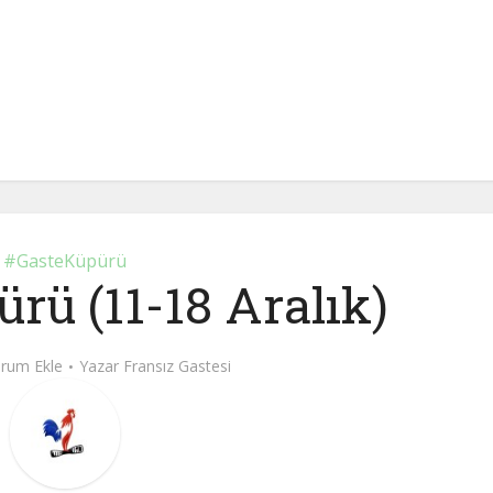
#GasteKüpürü
rü (11-18 Aralık)
rum Ekle
Yazar
Fransız Gastesi