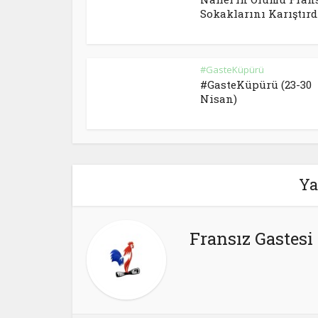
Sokaklarını Karıştırd
#GasteKüpürü
#GasteKüpürü (23-30
Nisan)
Ya
Fransız Gastesi