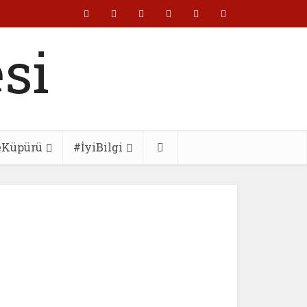
eKüpürü
#İyiBilgi