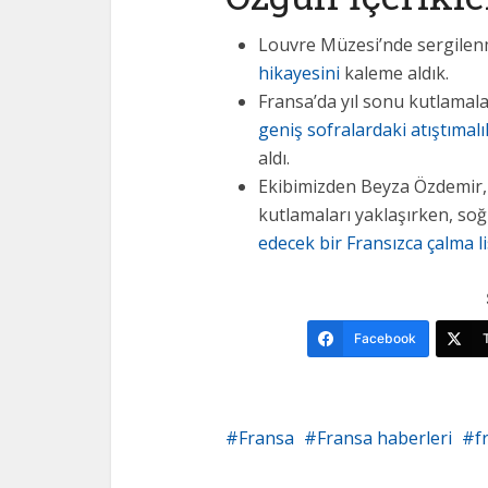
Louvre Müzesi’nde sergile
hikayesini
kaleme aldık.
Fransa’da yıl sonu kutlamala
geniş sofralardaki atıştımalık
aldı.
Ekibimizden Beyza Özdemir, 
kutlamaları yaklaşırken, soğ
edecek bir Fransızca çalma l
Facebook
Fransa
Fransa haberleri
f