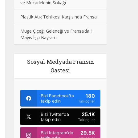
ve Mücadelenin Sokağı
Plastik Atık Tehlikesi Karşısında Fransa
Müge Çiçeği Geleneği ve Fransa’da 1
Mayıs İşçi Bayramı
Sosyal Medyada Fransız
Gastesi
180
Bizi Facebook'ta
takip edin
Takipçiler
25.1K
Bizi Twitter'da
takip edin
Takipçiler
29.5K
Bizi Intagram'da
takip edin