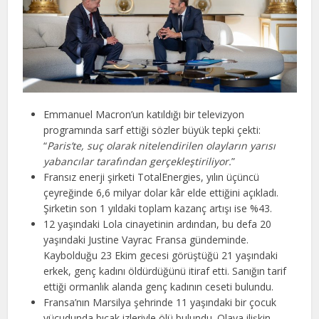
Emmanuel Macron’un katıldığı bir televizyon
programında sarf ettiği sözler büyük tepki çekti:
“
Paris’te, suç olarak nitelendirilen olayların yarısı
yabancılar tarafından gerçekleştiriliyor.
”
Fransız enerji şirketi TotalEnergies, yılın üçüncü
çeyreğinde 6,6 milyar dolar kâr elde ettiğini açıkladı.
Şirketin son 1 yıldaki toplam kazanç artışı ise %43.
12 yaşındaki Lola cinayetinin ardından, bu defa 20
yaşındaki Justine Vayrac Fransa gündeminde.
Kaybolduğu 23 Ekim gecesi görüştüğü 21 yaşındaki
erkek, genç kadını öldürdüğünü itiraf etti. Sanığın tarif
ettiği ormanlık alanda genç kadının ceseti bulundu.
Fransa’nın Marsilya şehrinde 11 yaşındaki bir çocuk
vücudunda bıçak izleriyle ölü bulundu. Olaya ilişkin