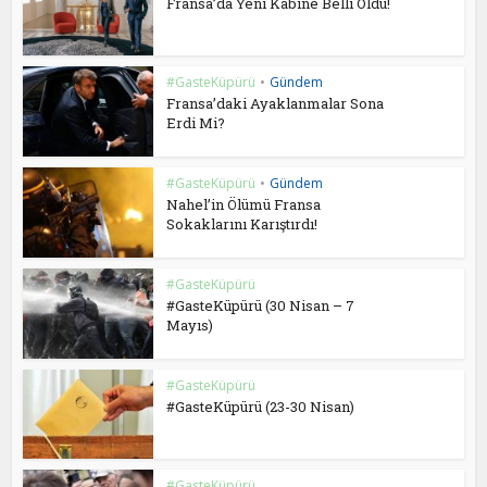
Fransa’da Yeni Kabine Belli Oldu!
#GasteKüpürü
•
Gündem
Fransa’daki Ayaklanmalar Sona
Erdi Mi?
#GasteKüpürü
•
Gündem
Nahel’in Ölümü Fransa
Sokaklarını Karıştırdı!
#GasteKüpürü
#GasteKüpürü (30 Nisan – 7
Mayıs)
#GasteKüpürü
#GasteKüpürü (23-30 Nisan)
#GasteKüpürü