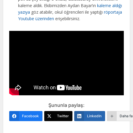
kaleme aldık. Ekibimizden Aydan Bayar’ın
kaleme aldığı
yazıya
göz atabilir, okul öğrencileri ile yaptığı
röportaja
Youtube üzerinden
erişebilirsiniz.
Şununla paylaş:
Facebook
Twitter
LinkedIn
Daha fa