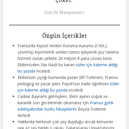
Guy de Maupassant
Özgün İçerikler
Fransa’da Kişisel Verileri Koruma Kurumu (CNIL),
çevrimiçi biyometrik verileri izinsiz işleyerek yüz tanıma
hizmeti sunan şirkete 20 milyon € para cezası kesti.
Ekibimizden Sıla Nazlı bu kararı
sizler için kaleme aldığı
bu yazıda
inceledi.
Ekibimizin çiçeği burnunda yazarı Elif Türkmen, Fransız
pedagog ve yazar Jules Payot’nun irade öğretisini
sizler
için kaleme aldığı bu yazıda
inceledi.
Cadılar Bayramı gelmişken, Ekim ayının soğuk ve
karanlık son gecelerinde okumanız için
Fransız gotik
edebiyatından korku hikayelerini
Beyza Özdemir
derledi.
Hakkında herkesin çok şey duyduğu ancak kimsenin
pek az şey bildiği o okulu, Galatasaray Üniversitesi’ni