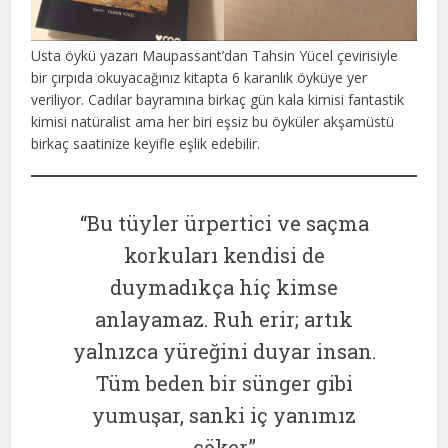
Usta öykü yazarı Maupassant’dan Tahsin Yücel çevirisiyle
bir çırpıda okuyacağınız kitapta 6 karanlık öyküye yer
veriliyor. Cadılar bayramına birkaç gün kala kimisi fantastik
kimisi natüralist ama her biri eşsiz bu öyküler akşamüstü
birkaç saatinize keyifle eşlik edebilir.
“Bu tüyler ürpertici ve saçma
korkuları kendisi de
duymadıkça hiç kimse
anlayamaz. Ruh erir; artık
yalnızca yüreğini duyar insan.
Tüm beden bir sünger gibi
yumuşar, sanki iç yanımız
çöker.”