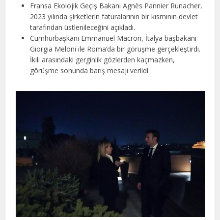
Fransa Ekolojik Geçiş Bakanı Agnès Pannier Runacher,
2023 yılında şirketlerin faturalarının bir kısmının devlet
tarafından üstlenileceğini açıkladı.
Cumhurbaşkanı Emmanuel Macron, İtalya başbakanı
Giorgia Meloni ile Roma’da bir görüşme gerçekleştirdi.
İkili arasındaki gerginlik gözlerden kaçmazken,
görüşme sonunda barış mesajı verildi.