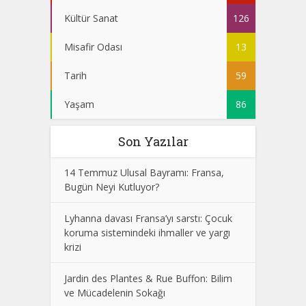
Kültür Sanat
126
Misafir Odası
13
Tarih
59
Yaşam
86
Son Yazılar
14 Temmuz Ulusal Bayramı: Fransa,
Bugün Neyi Kutluyor?
Lyhanna davası Fransa’yı sarstı: Çocuk
koruma sistemindeki ihmaller ve yargı
krizi
Jardin des Plantes & Rue Buffon: Bilim
ve Mücadelenin Sokağı