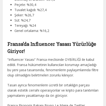
Peçete: %30,4
Tuvalet kağıdı: %27,4
Şeker: %26,7
Süt: %24,7
Tereyağı: %24
Genel ortalama: %16,2
Fransa’da Influencer Yasası Yürürlüğe
Giriyor!
“Influencer Yasası” Fransa meclisinde OYBİRLİĞİ ile kabul
edildi. Fransa hükümetinin kullanıcıları korumayı amaçladığı
bu yeni yasa tasarısında, fenomenlerin paylaşımlarında filtre
olup olmadığını belirtmeleri zorunlu kılınıyor.
Tasarı ayrıca fenomenlerin ücretli bir ortaklığın parçası
olarak estetik cerrahi operasyonlar ve kripto para tanıtımları
yapmalarını yasaklamayı da ön görüyor.
Fransa Ekonomi Bakanı Bruno Le Maire de Twitter