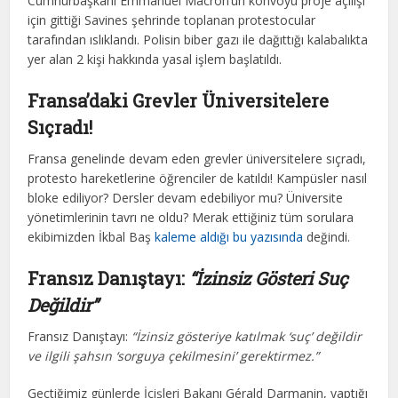
Cumhurbaşkanı Emmanuel Macron’un konvoyu proje açılışı
için gittiği Savines şehrinde toplanan protestocular
tarafından ıslıklandı. Polisin biber gazı ile dağıttığı kalabalıkta
yer alan 2 kişi hakkında yasal işlem başlatıldı.
Fransa’daki Grevler Üniversitelere
Sıçradı!
Fransa genelinde devam eden grevler üniversitelere sıçradı,
protesto hareketlerine öğrenciler de katıldı! Kampüsler nasıl
bloke ediliyor? Dersler devam edebiliyor mu? Üniversite
yönetimlerinin tavrı ne oldu? Merak ettiğiniz tüm sorulara
ekibimizden İkbal Baş
kaleme aldığı bu yazısında
değindi.
Fransız Danıştayı:
“İzinsiz Gösteri Suç
Değildir”
Fransız Danıştayı:
“İzinsiz gösteriye katılmak ‘suç’ değildir
ve ilgili şahsın ‘sorguya çekilmesini’ gerektirmez.”
Geçtiğimiz günlerde İçişleri Bakanı Gérald Darmanin, yaptığı