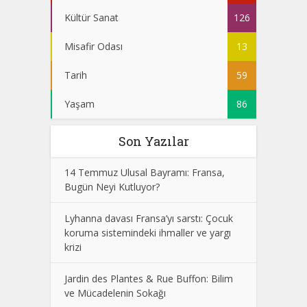
Kültür Sanat
126
Misafir Odası
13
Tarih
59
Yaşam
86
Son Yazılar
14 Temmuz Ulusal Bayramı: Fransa,
Bugün Neyi Kutluyor?
Lyhanna davası Fransa’yı sarstı: Çocuk
koruma sistemindeki ihmaller ve yargı
krizi
Jardin des Plantes & Rue Buffon: Bilim
ve Mücadelenin Sokağı