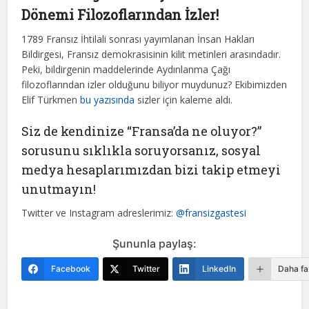
Dönemi Filozoflarından İzler!
1789 Fransız İhtilali sonrası yayımlanan İnsan Hakları
Bildirgesi, Fransız demokrasisinin kilit metinleri arasındadır.
Peki, bildirgenin maddelerinde Aydınlanma Çağı
filozoflarından izler olduğunu biliyor muydunuz? Ekibimizden
Elif Türkmen
bu yazısında
sizler için kaleme aldı.
Siz de kendinize “Fransa’da ne oluyor?”
sorusunu sıklıkla soruyorsanız, sosyal
medya hesaplarımızdan bizi takip etmeyi
unutmayın!
Twitter ve Instagram adreslerimiz:
@fransizgastesi
Şununla paylaş:
Facebook
Twitter
LinkedIn
Daha fa