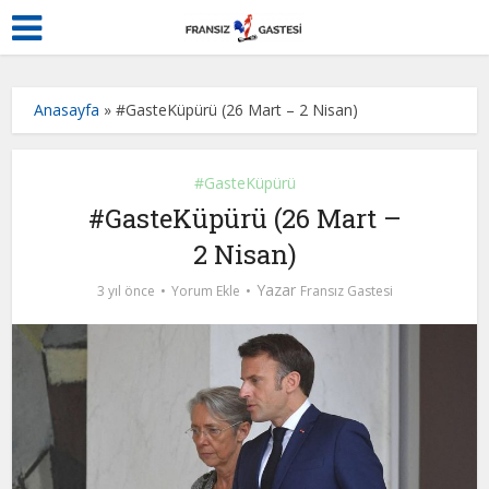
Anasayfa
»
#GasteKüpürü (26 Mart – 2 Nisan)
#GasteKüpürü
#GasteKüpürü (26 Mart –
2 Nisan)
Yazar
3 yıl önce
Yorum Ekle
Fransız Gastesi