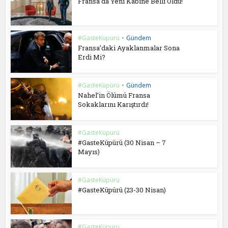
Fransa’da Yeni Kabine Belli Oldu!
#GasteKüpürü
•
Gündem
Fransa’daki Ayaklanmalar Sona
Erdi Mi?
#GasteKüpürü
•
Gündem
Nahel’in Ölümü Fransa
Sokaklarını Karıştırdı!
#GasteKüpürü
#GasteKüpürü (30 Nisan – 7
Mayıs)
#GasteKüpürü
#GasteKüpürü (23-30 Nisan)
#GasteKüpürü