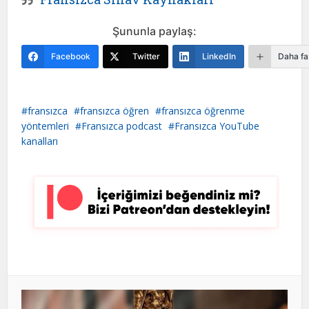
Şununla paylaş:
Facebook
Twitter
LinkedIn
Daha fa
fransızca
fransızca öğren
fransızca öğrenme
yöntemleri
Fransızca podcast
Fransızca YouTube
kanalları